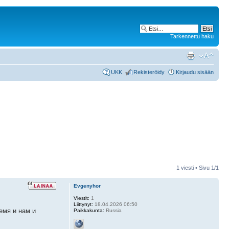
Tarkennettu haku
UKK
Rekisteröidy
Kirjaudu sisään
1 viesti • Sivu
1
/
1
Evgenyhor
Viestit:
1
Liittynyt:
18.04.2026 06:50
емя и нам и
Paikkakunta:
Russia