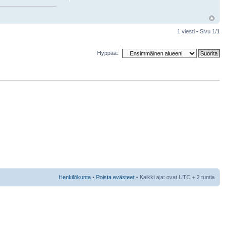
1 viesti • Sivu
1
/
1
Hyppää:
Henkilökunta
•
Poista evästeet
• Kaikki ajat ovat UTC + 2 tuntia