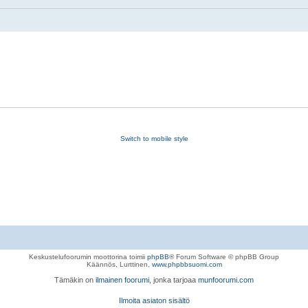
Switch to mobile style
Keskustelufoorumin moottorina toimii
phpBB
® Forum Software © phpBB Group
Käännös, Lurttinen,
www.phpbbsuomi.com
Tämäkin on
ilmainen foorumi
, jonka tarjoaa
munfoorumi.com
Ilmoita asiaton sisältö