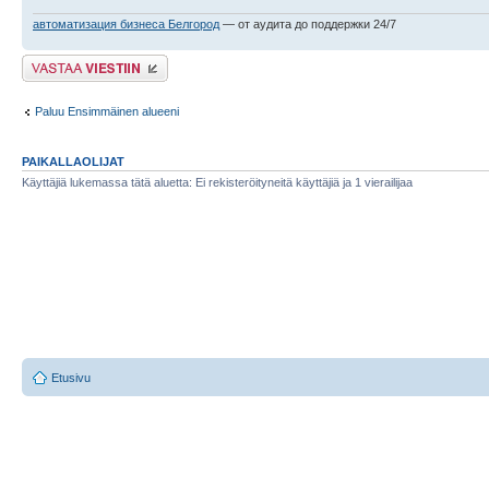
автоматизация бизнеса Белгород
— от аудита до поддержки 24/7
Lähetä vastaus
Paluu Ensimmäinen alueeni
PAIKALLAOLIJAT
Käyttäjiä lukemassa tätä aluetta: Ei rekisteröityneitä käyttäjiä ja 1 vierailijaa
Etusivu