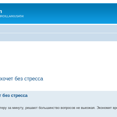
m
 KIROILLA/KIUSATA!
хочет без стресса
 без стресса
еру за минуту, решают большинство вопросов не выезжая. Экономит вр