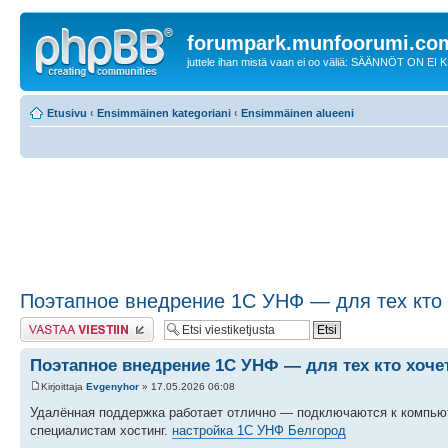
forumpark.munfoorumi.co
juttele ihan mistä vaan ei oo väliä: SÄÄNNÖT ON EI
Etusivu
‹
Ensimmäinen kategoriani
‹
Ensimmäinen alueeni
Поэтапное внедрение 1С УНФ — для тех кто 
Lähetä vastaus
Поэтапное внедрение 1С УНФ — для тех кто хочет
Kirjoittaja
Evgenyhor
» 17.05.2026 06:08
Удалённая поддержка работает отлично — подключаются к компьют
специалистам хостинг.
настройка 1С УНФ Белгород