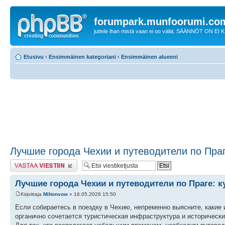
forumpark.munfoorumi.co
juttele ihan mistä vaan ei oo väliä: SÄÄNNÖT ON EI
Etusivu
‹
Ensimmäinen kategoriani
‹
Ensimmäinen alueeni
Лучшие города Чехии и путеводители по Праг
Lähetä vastaus
Лучшие города Чехии и путеводители по Праге: к
Kirjoittaja
Miltonvow
» 16.05.2026 15:50
Если собираетесь в поездку в Чехию, непременно выясните, какие 
органично сочетается туристическая инфраструктура и исторически