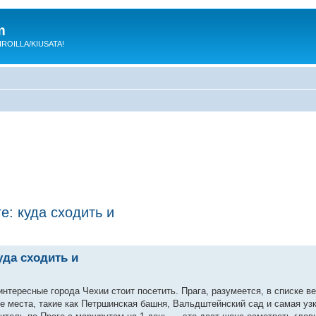
m
 KIROILLA/KIUSATA!
е: куда сходить и
уда сходить и
интересные города Чехии стоит посетить. Прага, разумеется, в списке 
е места, такие как Петршинская башня, Вальдштейнский сад и самая узк