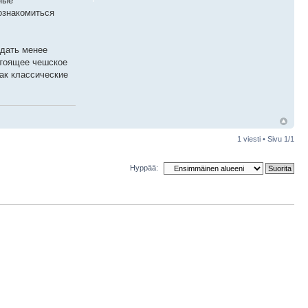
ные
ознакомиться
едать менее
стоящее чешское
ак классические
1 viesti • Sivu
1
/
1
Hyppää: