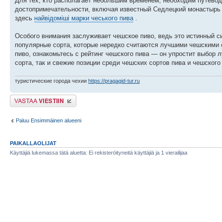
Для тех, кто располагает небольшим временем, необходим путевод
достопримечательности, включая известный Седлецкий монастырь 
здесь
найвідоміші марки чеського пива
.
Особого внимания заслуживает чешское пиво, ведь это истинный с
популярные сорта, которые нередко считаются лучшими чешскими с
пиво, ознакомьтесь с рейтинг чешского пива — он упростит выбор
сорта, так и свежие позиции среди чешских сортов пива и чешского
туристические города чехии
https://pragagid-tur.ru
Lähetä vastaus
Paluu Ensimmäinen alueeni
PAIKALLAOLIJAT
Käyttäjiä lukemassa tätä aluetta: Ei rekisteröityneitä käyttäjiä ja 1 vierailijaa