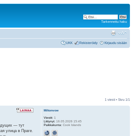
Tarkennettu haku
UKK
Rekisteröidy
Kirjaudu sisään
1 viesti • Sivu
1
/
1
Miltonvow
Viestit:
1
Liittynyt:
16.05.2026 15:45
ведущих — тут
Paikkakunta:
Cook Islands
ая улица в Праге.