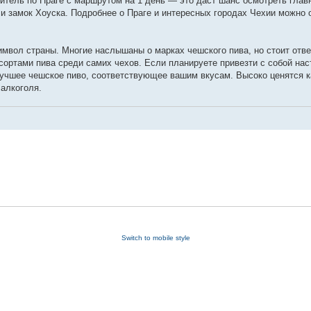
итель по Праге с маршрутом на 1 день — это даст шанс осмотреть глав
и замок Хоуска. Подробнее о Праге и интересных городах Чехии можно 
имвол страны. Многие наслышаны о марках чешского пива, но стоит отв
ортами пива среди самих чехов. Если планируете привезти с собой на
 лучшее чешское пиво, соответствующее вашим вкусам. Высоко ценятся к
 алкоголя.
Switch to mobile style