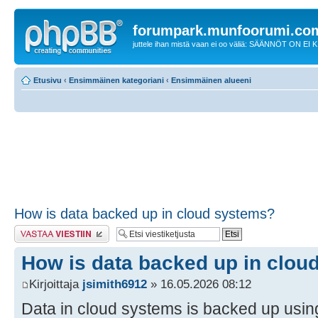
forumpark.munfoorumi.co
juttele ihan mistä vaan ei oo väliä: SÄÄNNÖT ON EI
Etusivu
‹
Ensimmäinen kategoriani
‹
Ensimmäinen alueeni
How is data backed up in cloud systems?
Lähetä vastaus
How is data backed up in clou
Kirjoittaja
jsimith6912
» 16.05.2026 08:12
Data in cloud systems is backed up usin