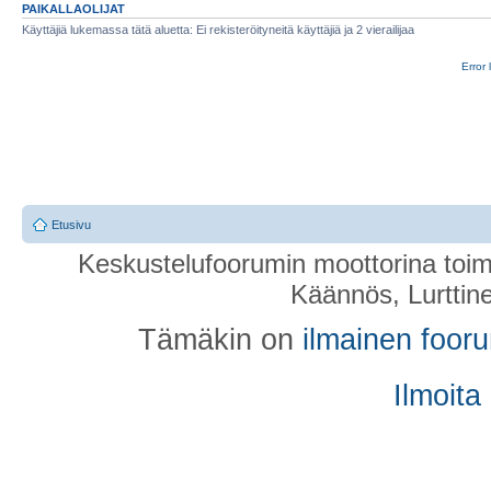
PAIKALLAOLIJAT
Käyttäjiä lukemassa tätä aluetta: Ei rekisteröityneitä käyttäjiä ja 2 vierailijaa
Error 
Etusivu
Keskustelufoorumin moottorina toim
Käännös, Lurttin
Tämäkin on
ilmainen foor
Ilmoita