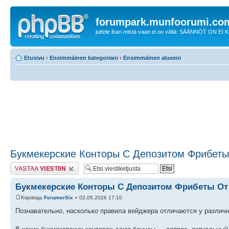
forumpark.munfoorumi.co
juttele ihan mistä vaan ei oo väliä: SÄÄNNÖT ON EI
Etusivu
‹
Ensimmäinen kategoriani
‹
Ensimmäinen alueeni
Букмекерские Конторы С Депозитом Фрибеты
Lähetä vastaus
Букмекерские Конторы С Депозитом Фрибеты От
Kirjoittaja
FerumerSix
» 02.05.2026 17:10
Познавательно, насколько правила вейджера отличаются у различн