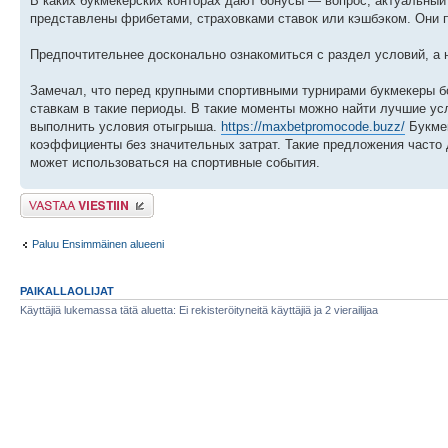
В каких букмекерских конторах дают бонусы — вопрос, актуальны
представлены фрибетами, страховками ставок или кэшбэком. Они п
Предпочтительнее досконально ознакомиться с раздел условий, а 
Замечал, что перед крупными спортивными турнирами букмекеры бо
ставкам в такие периоды. В такие моменты можно найти лучшие усл
выполнить условия отыгрыша.
https://maxbetpromocode.buzz/
Букмек
коэффициенты без значительных затрат. Такие предложения часто 
может использоваться на спортивные события.
Lähetä vastaus
Paluu Ensimmäinen alueeni
PAIKALLAOLIJAT
Käyttäjiä lukemassa tätä aluetta: Ei rekisteröityneitä käyttäjiä ja 2 vierailijaa