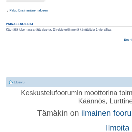
Paluu Ensimmäinen alueeni
PAIKALLAOLIJAT
Käyttäjiä lukemassa tätä aluetta: Ei rekisteröityneitä käyttäjiä ja 1 vierailijaa
Error 
Etusivu
Keskustelufoorumin moottorina toim
Käännös, Lurttin
Tämäkin on
ilmainen foor
Ilmoita