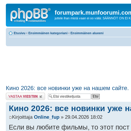
forumpark.munfoorumi.co
juttele ihan mistä vaan ei oo väliä: SÄÄNNÖT ON EI
Etusivu
‹
Ensimmäinen kategoriani
‹
Ensimmäinen alueeni
Кино 2026: все новинки уже на нашем сайте.
Lähetä vastaus
Кино 2026: все новинки уже н
Kirjoittaja
Online_fup
» 29.04.2026 18:02
Если вы любите фильмы, то этот пост 