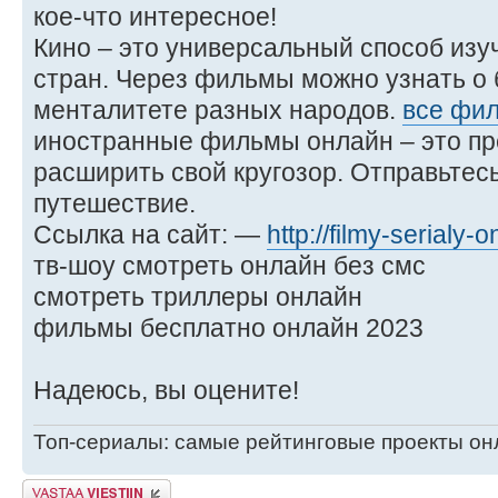
кое-что интересное!
Кино – это универсальный способ изу
стран. Через фильмы можно узнать о 
менталитете разных народов.
все фи
иностранные фильмы онлайн – это пр
расширить свой кругозор. Отправьтес
путешествие.
Ссылка на сайт: —
http://filmy-serialy-o
тв-шоу смотреть онлайн без смс
смотреть триллеры онлайн
фильмы бесплатно онлайн 2023
Надеюсь, вы оцените!
Топ-сериалы: самые рейтинговые проекты он
Lähetä vastaus