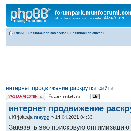
forumpark.munfoorumi.co
juttele ihan mistä vaan ei oo väliä: SÄÄNNÖT ON EI
Etusivu
‹
Ensimmäinen kategoriani
‹
Ensimmäinen alueeni
интернет продвижение раскрутка сайта
Lähetä vastaus
интернет продвижение раскр
Kirjoittaja
maygg
» 14.04.2021 04:33
Заказать seo поисковую оптимизацию с