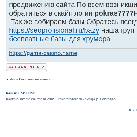
продвижению сайта По всем возникш
обратиться в скайп логин
pokras7777
.Так же собираем базы Обратесь всег
https://seoprofisional.ru/bazy
наша групп
бесплатные базы для хрумера
https://gama-casino.name
Lähetä vastaus
Paluu Ensimmäinen alueeni
PAIKALLAOLIJAT
Käyttäjiä lukemassa tätä aluetta: Ei rekisteröityneitä käyttäjiä ja 1 vierailijaa
Error 