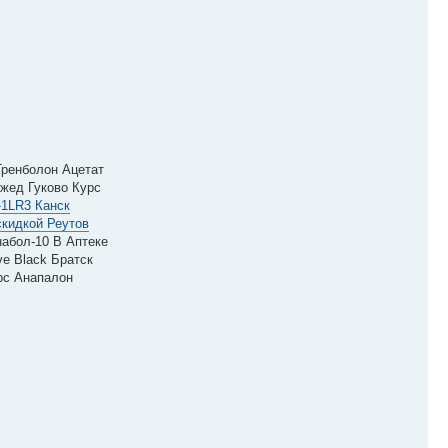
Тренболон Ацетат
жед Гуково Курс
-1LR3 Канск
скидкой Реутов
набол-10 В Аптеке
e Black Братск
рс Анапалон