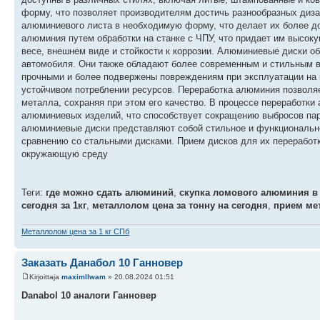
форму, что позволяет производителям достичь разнообразных диза
алюминиевого листа в необходимую форму, что делает их более до
алюминия путем обработки на станке с ЧПУ, что придает им высок
весе, внешнем виде и стойкости к коррозии. Алюминиевые диски о
автомобиля. Они также обладают более современным и стильным в
прочными и более подвержены повреждениям при эксплуатации на 
устойчивом потреблении ресурсов. Переработка алюминия позволя
металла, сохраняя при этом его качество. В процессе переработк
алюминиевых изделий, что способствует сокращению выбросов пар
алюминиевые диски представляют собой стильное и функциональн
сравнению со стальными дисками. Прием дисков для их переработк
окружающую среду
Теги:
где можно сдать алюминий
,
скупка ломового алюминия в 
сегодня за 1кг
,
металлолом цена за тонну на сегодня
,
прием мет
Металлолом цена за 1 кг СПб
Заказать Данабол 10 Ганновер
Kirjoittaja
maximllwam
» 20.08.2024 01:51
Danabol 10 аналоги Ганновер