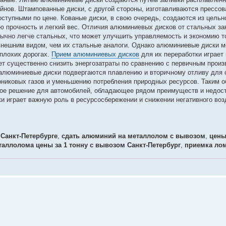
йнов. Штампованные диски, с другой стороны, изготавливаются прессо
ступными по цене. Кованые диски, в свою очередь, создаются из цельно
ую прочность и легкий вес. Отличия алюминиевых дисков от стальных з
бычно легче стальных, что может улучшить управляемость и экономию т
нешним видом, чем их стальные аналоги. Однако алюминиевые диски м
плохих дорогах.
Прием алюминиевых дисков
для их переработки играет
ет существенно снизить энергозатраты по сравнению с первичным прои
и алюминиевые диски подвергаются плавлению и вторичному отливу для
никовых газов и уменьшению потребления природных ресурсов. Таким о
ое решение для автомобилей, обладающее рядом преимуществ и недост
и играет важную роль в ресурсосбережении и снижении негативного воз
Санкт-Петербурге
,
сдать алюминий на металлолом с вывозом
,
цены
аллолома цены за 1 тонну с вывозом Санкт-Петербург
,
приемка лом