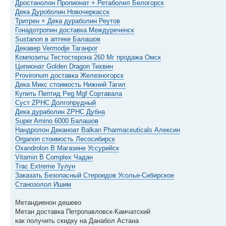
Дростанолон Пропионат + Ретаболил Белогорск
Дека Дуроболин Новочеркасск
Тритрен + Дека дураболин Реутов
Гонадотропин доставка Междуреченск
Sustanon в аптеке Балашов
Декавер Vermodje Таганрог
Композиты Тестостерона 260 Мг продажа Омск
Ципионат Golden Dragon Тихвин
Provironum доставка Железногорск
Дека Микс стоимость Нижний Тагил
Купить Пептид Peg Mgf Сортавала
Суст ZPHC Долгопрудный
Дека дураболин ZPHC Дубна
Super Amino 6000 Балашов
Нандролон Деканоат Balkan Pharmaceuticals Алексин
Organon стоимость Лесосибирск
Oxandrolon В Магазине Уссурийск
Vitamin B Complex Чадан
Trac Extreme Тулун
Заказать Безопасный Стероидов Усолье-Сибирское
Станозолол Ишим
Метандиенон дешево
Метан доставка Петропавловск-Камчатский
как получить скидку на Данабол Астана