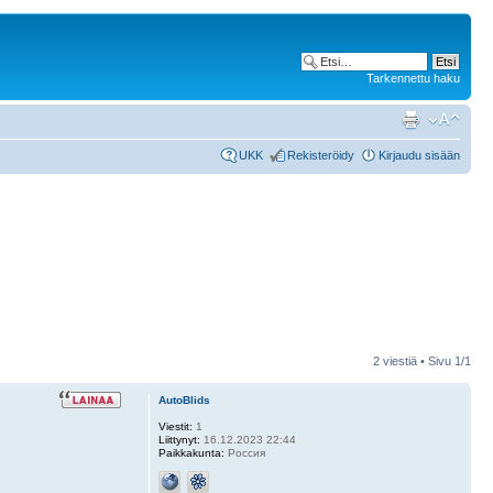
Tarkennettu haku
UKK
Rekisteröidy
Kirjaudu sisään
2 viestiä • Sivu
1
/
1
AutoBlids
Viestit:
1
Liittynyt:
16.12.2023 22:44
Paikkakunta:
Россия