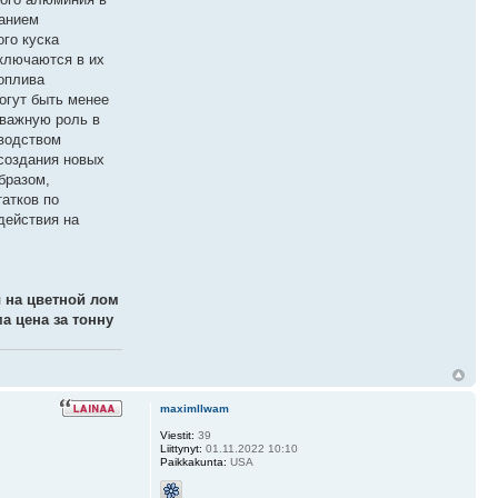
ванием
го куска
аключаются в их
оплива
огут быть менее
 важную роль в
зводством
 создания новых
бразом,
атков по
действия на
 на цветной лом
а цена за тонну
maximllwam
Viestit:
39
Liittynyt:
01.11.2022 10:10
Paikkakunta:
USA