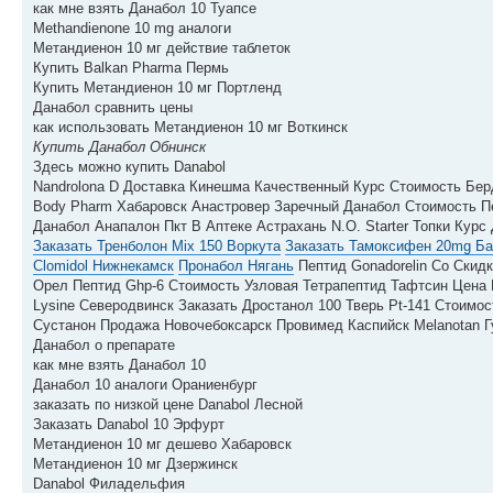
как мне взять Данабол 10 Туапсе
Methandienone 10 mg аналоги
Метандиенон 10 мг действие таблеток
Купить Balkan Pharma Пермь
Купить Метандиенон 10 мг Портленд
Данабол сравнить цены
как использовать Метандиенон 10 мг Воткинск
Купить Данабол Обнинск
Здесь можно купить Danabol
Nandrolona D Доставка Кинешма Качественный Курс Стоимость Бер
Body Pharm Хабаровск Анастровер Заречный Данабол Стоимость Пе
Данабол Анапалон Пкт В Аптеке Астрахань N.O. Starter Топки Кур
Заказать Тренболон Mix 150 Воркута
Заказать Тамоксифен 20mg Б
Clomidol Нижнекамск
Пронабол Нягань
Пептид Gonadorelin Со Скидк
Орел Пептид Ghp-6 Стоимость Узловая Тетрапептид Тафтсин Цена Б
Lysine Северодвинск Заказать Дростанол 100 Тверь Pt-141 Стоимо
Сустанон Продажа Новочебоксарск Провимед Каспийск Melanotan Г
Данабол о препарате
как мне взять Данабол 10
Данабол 10 аналоги Ораниенбург
заказать по низкой цене Danabol Лесной
Заказать Danabol 10 Эрфурт
Метандиенон 10 мг дешево Хабаровск
Метандиенон 10 мг Дзержинск
Danabol Филадельфия