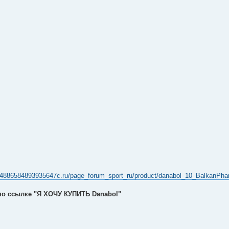
w84886584893935647c.ru/page_forum_sport_ru/product/danabol_10_BalkanPh
 по ссылке "Я ХОЧУ КУПИТЬ Danabol"