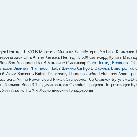
дск Пептид Tb 500 В Магазине Мытищи Кленбутерол Sp Labs Климовск 
трозаводск Ultra Amino Катайск Пептид Tb 500 Салехард Купить Мастад
с Данабол Анапалон Пкт В Магазине Сыктывкар
Ghrh Пептид Воронеж
IGF
алашов
Энантат Pharmacom Labs Щекино
Ginkgo B Заринск
Винстрол со 
ой Ишим Заказать British Dispensary Павлово Либол Lyka Labs Азов Про
алахна Amino Power Liquid Ряжск Станозолол Со Скидкой Бугульма Driv
сть Харьков Bcaa 3:1:2 Димитровград Oxandrol Продажа Петрозаводск Ку
убкин Анализ На Хгч Хорионический Гонадотропин