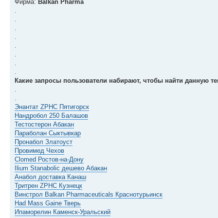
Фирма:
Balkan Pharma
.
.
.
.
.
.
.
.
Какие запросы пользователи набирают, чтобы найти данную тем
.
.
Энантат ZPHC Пятигорск
Нандробол 250 Балашов
Тестостерон Абакан
Параболан Сыктывкар
Пронабол Златоуст
Провимед Чехов
Clomed Ростов-на-Дону
Ilium Stanabolic дешево Абакан
Анабол доставка Канаш
Тритрен ZPHC Кузнецк
Винстрол Balkan Pharmaceuticals Краснотурьинск
Had Mass Gaine Тверь
Ипаморелин Каменск-Уральский