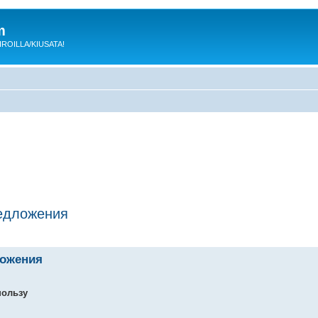
m
 KIROILLA/KIUSATA!
едложения
ложения
пользу