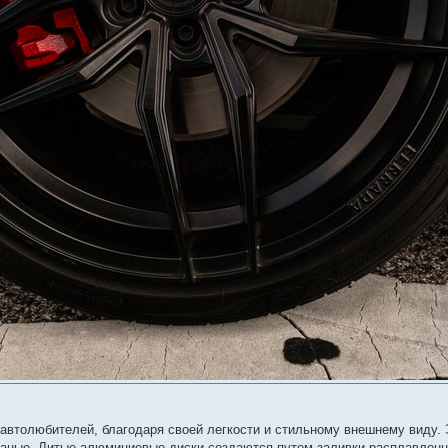
втолюбителей, благодаря своей легкости и стильному внешнему виду. 
ваные. Литые алюминиевые диски создаются путем заливки расплавлен