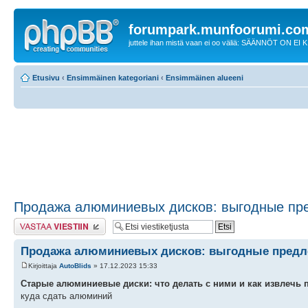
forumpark.munfoorumi.co
juttele ihan mistä vaan ei oo väliä: SÄÄNNÖT ON EI
Etusivu
‹
Ensimmäinen kategoriani
‹
Ensimmäinen alueeni
Продажа алюминиевых дисков: выгодные пр
Lähetä vastaus
Продажа алюминиевых дисков: выгодные пред
Kirjoittaja
AutoBlids
» 17.12.2023 15:33
Старые алюминиевые диски: что делать с ними и как извлечь 
куда сдать алюминий