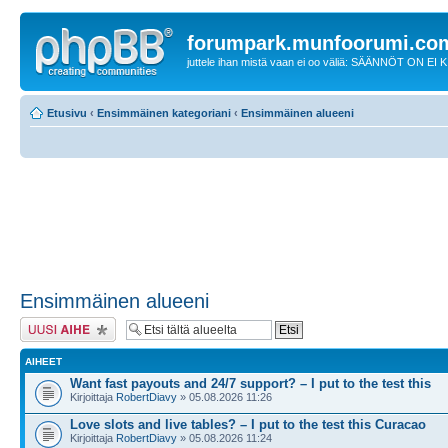
forumpark.munfoorumi.co
juttele ihan mistä vaan ei oo väliä: SÄÄNNÖT ON EI
Etusivu
‹
Ensimmäinen kategoriani
‹
Ensimmäinen alueeni
Ensimmäinen alueeni
Lähetä uusi viesti
AIHEET
Want fast payouts and 24/7 support? – I put to the test this
Kirjoittaja
RobertDiavy
» 05.08.2026 11:26
Love slots and live tables? – I put to the test this Curacao
Kirjoittaja
RobertDiavy
» 05.08.2026 11:24