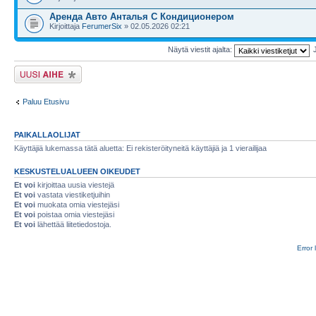
Аренда Авто Анталья С Кондиционером
Kirjoittaja
FerumerSix
» 02.05.2026 02:21
Näytä viestit ajalta:
Lähetä uusi viesti
Paluu Etusivu
PAIKALLAOLIJAT
Käyttäjiä lukemassa tätä aluetta: Ei rekisteröityneitä käyttäjiä ja 1 vierailijaa
KESKUSTELUALUEEN OIKEUDET
Et voi
kirjoittaa uusia viestejä
Et voi
vastata viestiketjuihin
Et voi
muokata omia viestejäsi
Et voi
poistaa omia viestejäsi
Et voi
lähettää liitetiedostoja.
Error 