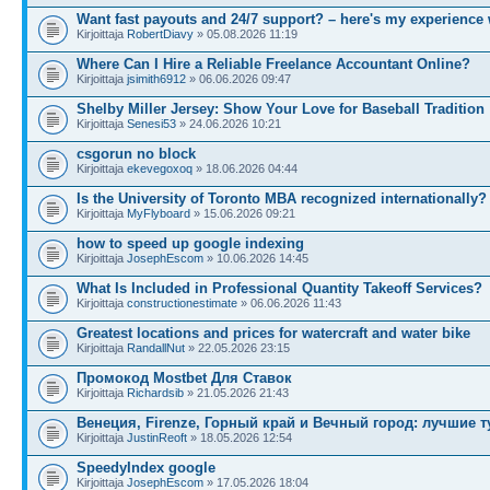
Want fast payouts and 24/7 support? – here's my experience
Kirjoittaja
RobertDiavy
» 05.08.2026 11:19
Where Can I Hire a Reliable Freelance Accountant Online?
Kirjoittaja
jsimith6912
» 06.06.2026 09:47
Shelby Miller Jersey: Show Your Love for Baseball Tradition
Kirjoittaja
Senesi53
» 24.06.2026 10:21
csgorun no block
Kirjoittaja
ekevegoxoq
» 18.06.2026 04:44
Is the University of Toronto MBA recognized internationally?
Kirjoittaja
MyFlyboard
» 15.06.2026 09:21
how to speed up google indexing
Kirjoittaja
JosephEscom
» 10.06.2026 14:45
What Is Included in Professional Quantity Takeoff Services?
Kirjoittaja
constructionestimate
» 06.06.2026 11:43
Greatest locations and prices for watercraft and water bike
Kirjoittaja
RandallNut
» 22.05.2026 23:15
Промокод Mostbet Для Ставок
Kirjoittaja
Richardsib
» 21.05.2026 21:43
Венеция, Firenze, Горный край и Вечный город: лучшие т
Kirjoittaja
JustinReoft
» 18.05.2026 12:54
SpeedyIndex google
Kirjoittaja
JosephEscom
» 17.05.2026 18:04