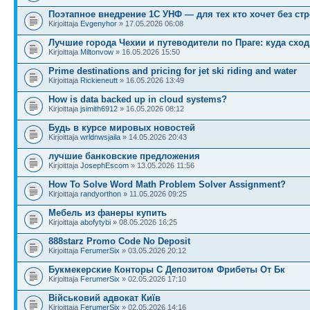
Поэтапное внедрение 1С УНФ — для тех кто хочет без стр
Kirjoittaja
Evgenyhor
» 17.05.2026 06:08
Лучшие города Чехии и путеводители по Праге: куда сход
Kirjoittaja
Miltonvow
» 16.05.2026 15:50
Prime destinations and pricing for jet ski riding and water
Kirjoittaja
Rickieneutt
» 16.05.2026 13:49
How is data backed up in cloud systems?
Kirjoittaja
jsimith6912
» 16.05.2026 08:12
Будь в курсе мировых новостей
Kirjoittaja
wrldnwsjaila
» 14.05.2026 20:43
лучшие банковские предложения
Kirjoittaja
JosephEscom
» 13.05.2026 11:56
How To Solve Word Math Problem Solver Assignment?
Kirjoittaja
randyorthon
» 11.05.2026 09:25
Мебель из фанеры купить
Kirjoittaja
abofytybi
» 08.05.2026 16:25
888starz Promo Code No Deposit
Kirjoittaja
FerumerSix
» 03.05.2026 20:12
Букмекерские Конторы С Депозитом Фрибеты От Бк
Kirjoittaja
FerumerSix
» 02.05.2026 17:10
Військовий адвокат Київ
Kirjoittaja
FerumerSix
» 02.05.2026 14:16