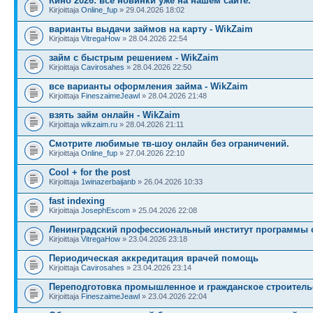
Кино 2026: все новинки уже на нашем сайте.
Kirjoittaja
Online_fup
» 29.04.2026 18:02
варианты выдачи займов на карту - WikZaim
Kirjoittaja
VitregaHow
» 28.04.2026 22:54
займ с быстрым решением - WikZaim
Kirjoittaja
Cavirosahes
» 28.04.2026 22:50
все варианты оформления займа - WikZaim
Kirjoittaja
FineszaimeJeawl
» 28.04.2026 21:48
взять займ онлайн - WikZaim
Kirjoittaja
wikzaim.ru
» 28.04.2026 21:11
Смотрите любимые тв-шоу онлайн без ограничений.
Kirjoittaja
Online_fup
» 27.04.2026 22:10
Cool + for the post
Kirjoittaja
1winazerbaijanb
» 26.04.2026 10:33
fast indexing
Kirjoittaja
JosephEscom
» 25.04.2026 22:08
Ленинградский профессиональный институт программы 
Kirjoittaja
VitregaHow
» 23.04.2026 23:18
Периодическая аккредитация врачей помощь
Kirjoittaja
Cavirosahes
» 23.04.2026 23:14
Переподготовка промышленное и гражданское строитель
Kirjoittaja
FineszaimeJeawl
» 23.04.2026 22:04