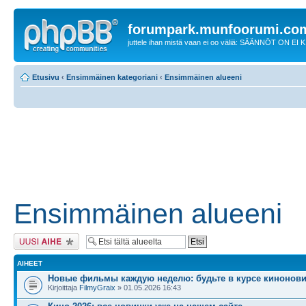
forumpark.munfoorumi.co
juttele ihan mistä vaan ei oo väliä: SÄÄNNÖT ON EI
Etusivu
‹
Ensimmäinen kategoriani
‹
Ensimmäinen alueeni
Ensimmäinen alueeni
Lähetä uusi viesti
AIHEET
Новые фильмы каждую неделю: будьте в курсе кинонови
Kirjoittaja
FilmyGraix
» 01.05.2026 16:43