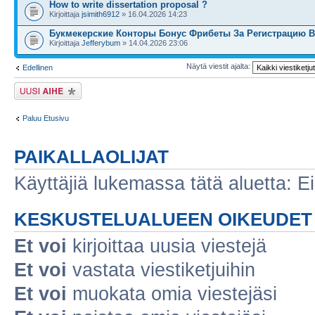
How to write dissertation proposal ?
Kirjoittaja
jsimith6912
» 16.04.2026 14:23
Букмекерские Конторы Бонус Фрибеты За Регистрацию В
Kirjoittaja
Jefferybum
» 14.04.2026 23:06
Näytä viestit ajalta:
Edellinen
Lähetä uusi viesti
Paluu Etusivu
PAIKALLAOLIJAT
Käyttäjiä lukemassa tätä aluetta: Ei r
KESKUSTELUALUEEN OIKEUDET
Et voi
kirjoittaa uusia viestejä
Et voi
vastata viestiketjuihin
Et voi
muokata omia viestejäsi