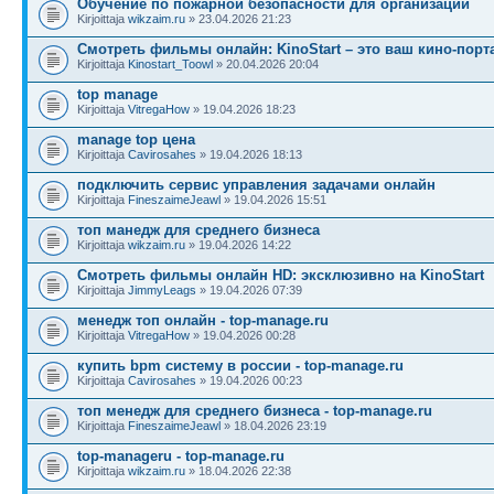
Обучение по пожарной безопасности для организаций
Kirjoittaja
wikzaim.ru
» 23.04.2026 21:23
Смотреть фильмы онлайн: KinoStart – это ваш кино-порт
Kirjoittaja
Kinostart_Toowl
» 20.04.2026 20:04
top manage
Kirjoittaja
VitregaHow
» 19.04.2026 18:23
manage top цена
Kirjoittaja
Cavirosahes
» 19.04.2026 18:13
подключить сервис управления задачами онлайн
Kirjoittaja
FineszaimeJeawl
» 19.04.2026 15:51
топ манедж для среднего бизнеса
Kirjoittaja
wikzaim.ru
» 19.04.2026 14:22
Смотреть фильмы онлайн HD: эксклюзивно на KinoStart
Kirjoittaja
JimmyLeags
» 19.04.2026 07:39
менедж топ онлайн - top-manage.ru
Kirjoittaja
VitregaHow
» 19.04.2026 00:28
купить bpm систему в россии - top-manage.ru
Kirjoittaja
Cavirosahes
» 19.04.2026 00:23
топ менедж для среднего бизнеса - top-manage.ru
Kirjoittaja
FineszaimeJeawl
» 18.04.2026 23:19
top-manageru - top-manage.ru
Kirjoittaja
wikzaim.ru
» 18.04.2026 22:38