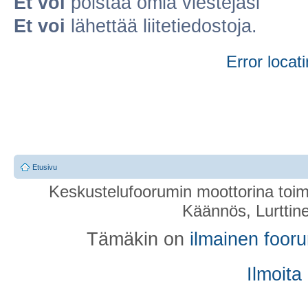
Et voi
poistaa omia viestejäsi
Et voi
lähettää liitetiedostoja.
Error locati
Etusivu
Keskustelufoorumin moottorina toim
Käännös, Lurttin
Tämäkin on
ilmainen foor
Ilmoita