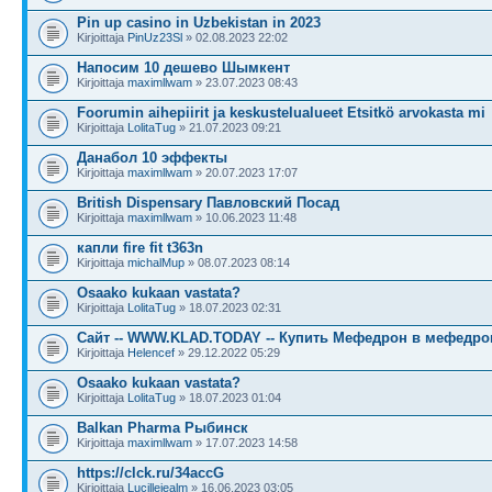
Pin up casino in Uzbekistan in 2023
Kirjoittaja
PinUz23Sl
» 02.08.2023 22:02
Напосим 10 дешево Шымкент
Kirjoittaja
maximllwam
» 23.07.2023 08:43
Foorumin aihepiirit ja keskustelualueet Etsitkö arvokasta mi
Kirjoittaja
LolitaTug
» 21.07.2023 09:21
Данабол 10 эффекты
Kirjoittaja
maximllwam
» 20.07.2023 17:07
British Dispensary Павловский Посад
Kirjoittaja
maximllwam
» 10.06.2023 11:48
капли fire fit t363n
Kirjoittaja
michalMup
» 08.07.2023 08:14
Osaako kukaan vastata?
Kirjoittaja
LolitaTug
» 18.07.2023 02:31
Сайт -- WWW.KLAD.TODAY -- Купить Мефедрон в мефедрон
Kirjoittaja
Helencef
» 29.12.2022 05:29
Osaako kukaan vastata?
Kirjoittaja
LolitaTug
» 18.07.2023 01:04
Balkan Pharma Рыбинск
Kirjoittaja
maximllwam
» 17.07.2023 14:58
https://clck.ru/34accG
Kirjoittaja
Lucillejealm
» 16.06.2023 03:05