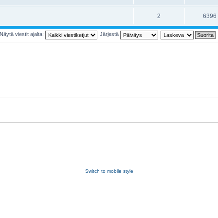
2
6396
Näytä viestit ajalta:
Järjestä
Switch to mobile style