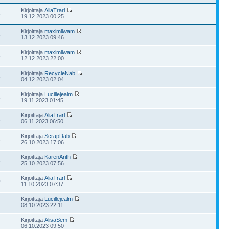
Kirjoittaja
AliaTrarl
3
19.12.2023 00:25
Kirjoittaja
maximllwam
8
13.12.2023 09:46
Kirjoittaja
maximllwam
8
12.12.2023 22:00
Kirjoittaja
RecycleNab
8
04.12.2023 02:04
Kirjoittaja
Lucillejealm
8
19.11.2023 01:45
Kirjoittaja
AliaTrarl
1
06.11.2023 06:50
Kirjoittaja
ScrapDab
6
26.10.2023 17:06
Kirjoittaja
KarenArith
3
25.10.2023 07:56
Kirjoittaja
AliaTrarl
0
11.10.2023 07:37
Kirjoittaja
Lucillejealm
7
08.10.2023 22:11
Kirjoittaja
AlisaSem
06.10.2023 09:50