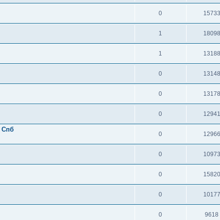
0
1573
1
1809
1
1318
0
1314
0
1317
0
1294
 Спб
0
1296
0
1097
0
1582
0
1017
0
9618