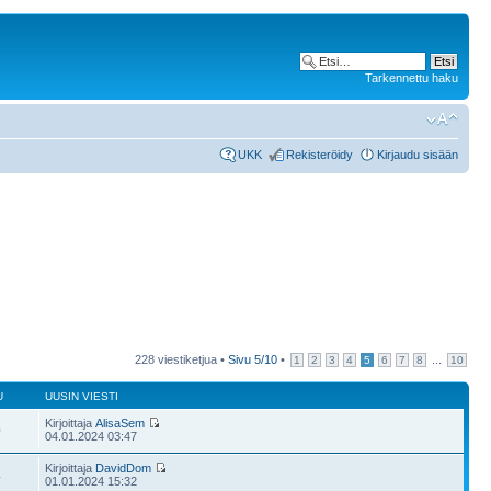
Tarkennettu haku
UKK
Rekisteröidy
Kirjaudu sisään
228 viestiketjua •
Sivu
5
/
10
•
...
1
2
3
4
5
6
7
8
10
U
UUSIN VIESTI
Kirjoittaja
AlisaSem
0
04.01.2024 03:47
Kirjoittaja
DavidDom
4
01.01.2024 15:32