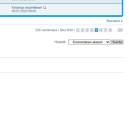
Kirjoittaja
maximllwam
09.07.2023 09:00
Seuraava
228 viestiketjua •
Sivu
5
/
10
•
...
1
2
3
4
5
6
7
8
10
Hyppää: