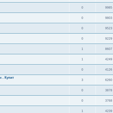
0
9985
0
9803
0
9523
0
9229
1
8607
1
4249
0
4126
 . Купит
3
6260
0
3878
0
3768
1
4239