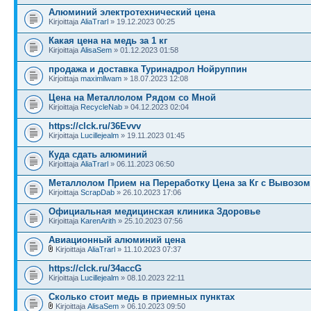
Алюминий электротехнический цена
Kirjoittaja
AliaTrarl
» 19.12.2023 00:25
Какая цена на медь за 1 кг
Kirjoittaja
AlisaSem
» 01.12.2023 01:58
продажа и доставка Туринадрол Нойруппин
Kirjoittaja
maximllwam
» 18.07.2023 12:08
Цена на Металлолом Рядом со Мной
Kirjoittaja
RecycleNab
» 04.12.2023 02:04
https://clck.ru/36Evvv
Kirjoittaja
Lucillejealm
» 19.11.2023 01:45
Куда сдать алюминий
Kirjoittaja
AliaTrarl
» 06.11.2023 06:50
Металлолом Прием на Переработку Цена за Кг с Вывозом
Kirjoittaja
ScrapDab
» 26.10.2023 17:06
Официальная медицинская клиника Здоровье
Kirjoittaja
KarenArith
» 25.10.2023 07:56
Авиационный алюминий цена
Kirjoittaja
AliaTrarl
» 11.10.2023 07:37
https://clck.ru/34accG
Kirjoittaja
Lucillejealm
» 08.10.2023 22:11
Сколько стоит медь в приемных пунктах
Kirjoittaja
AlisaSem
» 06.10.2023 09:50