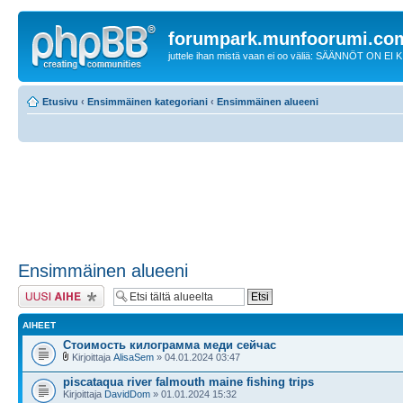
forumpark.munfoorumi.co
juttele ihan mistä vaan ei oo väliä: SÄÄNNÖT ON EI
Etusivu
‹
Ensimmäinen kategoriani
‹
Ensimmäinen alueeni
Ensimmäinen alueeni
Lähetä uusi viesti
AIHEET
Стоимость килограмма меди сейчас
Kirjoittaja
AlisaSem
» 04.01.2024 03:47
piscataqua river falmouth maine fishing trips
Kirjoittaja
DavidDom
» 01.01.2024 15:32