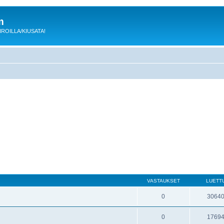
m
 KIROILLA/KIUSATA!
VASTAUKSET
LUETT
0
3064
0
1769