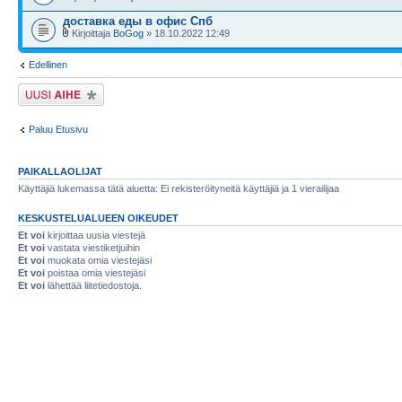
доставка еды в офис Спб
Kirjoittaja
BoGog
» 18.10.2022 12:49
Edellinen
Lähetä uusi viesti
Paluu Etusivu
PAIKALLAOLIJAT
Käyttäjiä lukemassa tätä aluetta: Ei rekisteröityneitä käyttäjiä ja 1 vierailijaa
KESKUSTELUALUEEN OIKEUDET
Et voi
kirjoittaa uusia viestejä
Et voi
vastata viestiketjuihin
Et voi
muokata omia viestejäsi
Et voi
poistaa omia viestejäsi
Et voi
lähettää liitetiedostoja.