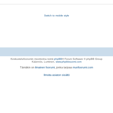
Switch to mobile style
Keskustelufoorumin moottorina toimii
phpBB
® Forum Software © phpBB Group
Käännös, Lurttinen,
www.phpbbsuomi.com
Tämäkin on
ilmainen foorumi
, jonka tarjoaa
munfoorumi.com
Ilmoita asiaton sisältö