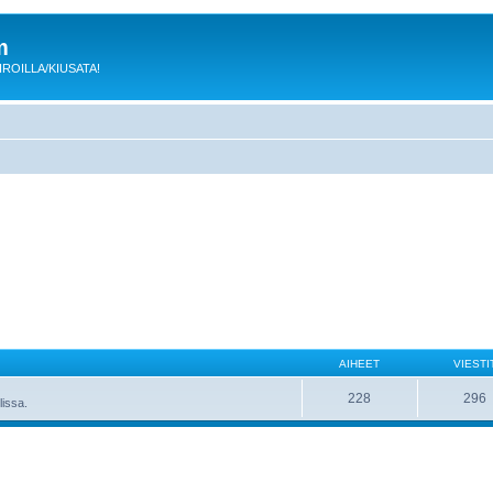
m
 KIROILLA/KIUSATA!
AIHEET
VIESTI
228
296
lissa.