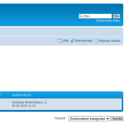
Tarkennettu haku
UKK
Rekisteröidy
Kirjaudu sisään
T
UUSIN VIESTI
Kirjoittaja
RobertDiavy
05.08.2026 11:26
Hyppää: