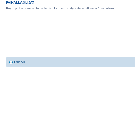
PAIKALLAOLIJAT
Käyttäjiä lukemassa tätä aluetta: Ei rekisteröityneitä käyttäjiä ja 1 vierailijaa
Etusivu