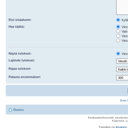
Etsi sisäalueet:
Kyll
Hae täältä:
Viest
Vain 
Viest
Viest
Näytä tulokset:
Viest
Lajittele tulokset:
Rajaa tulokset:
Palauta ensimmäiset:
Error 
Etusivu
Keskustelufoorumin moottorina
Käännös, Lu
Tämäkin on
ilmainen