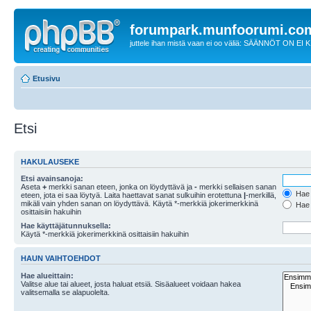
forumpark.munfoorumi.co
juttele ihan mistä vaan ei oo väliä: SÄÄNNÖT ON EI
Etusivu
Etsi
HAKULAUSEKE
Etsi avainsanoja:
Aseta
+
merkki sanan eteen, jonka on löydyttävä ja
-
merkki sellaisen sanan
Hae k
eteen, jota ei saa löytyä. Laita haettavat sanat sulkuihin erotettuna
|
-merkillä,
mikäli vain yhden sanan on löydyttävä. Käytä *-merkkiä jokerimerkkinä
Hae k
osittaisiin hakuihin
Hae käyttäjätunnuksella:
Käytä *-merkkiä jokerimerkkinä osittaisiin hakuihin
HAUN VAIHTOEHDOT
Hae alueittain:
Valitse alue tai alueet, josta haluat etsiä. Sisäalueet voidaan hakea
valitsemalla se alapuolelta.