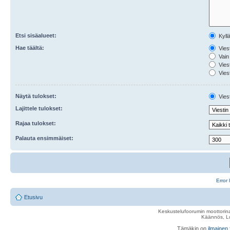
Etsi sisäalueet:
Kyll
Hae täältä:
Viest
Vain 
Viest
Viest
Näytä tulokset:
Viest
Lajittele tulokset:
Rajaa tulokset:
Palauta ensimmäiset:
Error 
Etusivu
Keskustelufoorumin moottorina
Käännös, Lu
Tämäkin on
ilmainen