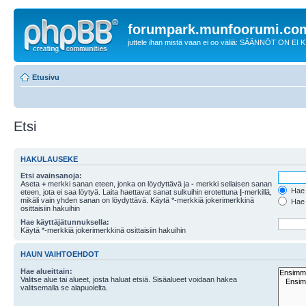
forumpark.munfoorumi.co
juttele ihan mistä vaan ei oo väliä: SÄÄNNÖT ON EI
Etusivu
Etsi
HAKULAUSEKE
Etsi avainsanoja:
Aseta
+
merkki sanan eteen, jonka on löydyttävä ja
-
merkki sellaisen sanan
Hae k
eteen, jota ei saa löytyä. Laita haettavat sanat sulkuihin erotettuna
|
-merkillä,
mikäli vain yhden sanan on löydyttävä. Käytä *-merkkiä jokerimerkkinä
Hae k
osittaisiin hakuihin
Hae käyttäjätunnuksella:
Käytä *-merkkiä jokerimerkkinä osittaisiin hakuihin
HAUN VAIHTOEHDOT
Hae alueittain:
Valitse alue tai alueet, josta haluat etsiä. Sisäalueet voidaan hakea
valitsemalla se alapuolelta.