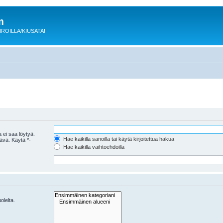
m
 KIROILLA/KIUSATA!
 ei saa löytyä.
Hae kaikilla sanoilla tai käytä kirjoitettua hakua
tävä. Käytä *-
Hae kaikilla vaihtoehdoilla
olelta.