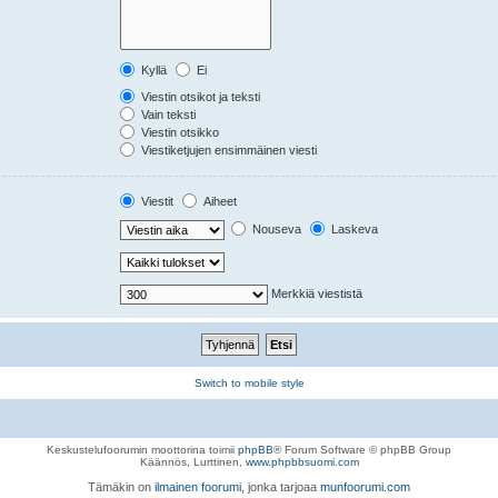
Kyllä
Ei
Viestin otsikot ja teksti
Vain teksti
Viestin otsikko
Viestiketjujen ensimmäinen viesti
Viestit
Aiheet
Nouseva
Laskeva
Merkkiä viestistä
Switch to mobile style
Keskustelufoorumin moottorina toimii
phpBB
® Forum Software © phpBB Group
Käännös, Lurttinen,
www.phpbbsuomi.com
Tämäkin on
ilmainen foorumi
, jonka tarjoaa
munfoorumi.com