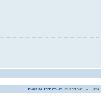
Henkilökunta
•
Poista evästeet
• Kaikki ajat ovat UTC + 2 tuntia