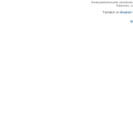
Keskustelufoorumin moottorina
Käännös, Lu
Tämäkin on
ilmainen
Il