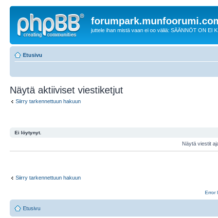
forumpark.munfoorumi.co
juttele ihan mistä vaan ei oo väliä: SÄÄNNÖT ON EI
Etusivu
Näytä aktiiviset viestiketjut
Siirry tarkennettuun hakuun
Ei löytynyt.
Näytä viestit aj
Siirry tarkennettuun hakuun
Error 
Etusivu