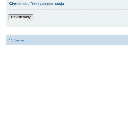
Käyttöehdot
|
Yksityisyyden suoja
Rekisteröidy
Etusivu