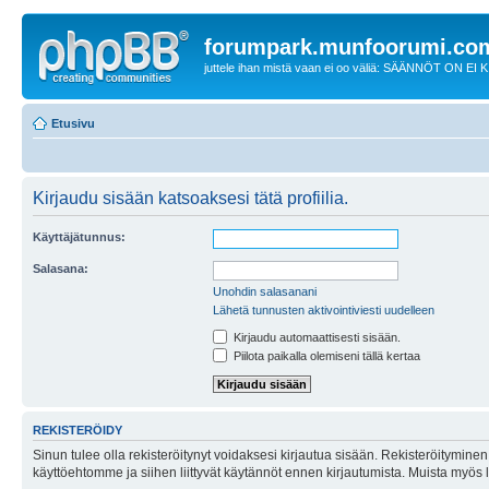
forumpark.munfoorumi.co
juttele ihan mistä vaan ei oo väliä: SÄÄNNÖT ON EI
Etusivu
Kirjaudu sisään katsoaksesi tätä profiilia.
Käyttäjätunnus:
Salasana:
Unohdin salasanani
Lähetä tunnusten aktivointiviesti uudelleen
Kirjaudu automaattisesti sisään.
Piilota paikalla olemiseni tällä kertaa
REKISTERÖIDY
Sinun tulee olla rekisteröitynyt voidaksesi kirjautua sisään. Rekisteröityminen 
käyttöehtomme ja siihen liittyvät käytännöt ennen kirjautumista. Muista myös