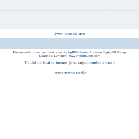
Switch to mobile style
Keskustelufoorumin moottorina toimii
phpBB
® Forum Software © phpBB Group
Käännös, Lurttinen,
www.phpbbsuomi.com
Tämäkin on
ilmainen foorumi
, jonka tarjoaa
munfoorumi.com
Ilmoita asiaton sisältö