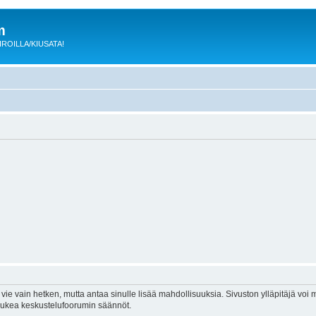
m
 KIROILLA/KIUSATA!
vie vain hetken, mutta antaa sinulle lisää mahdollisuuksia. Sivuston ylläpitäjä voi my
 lukea keskustelufoorumin säännöt.