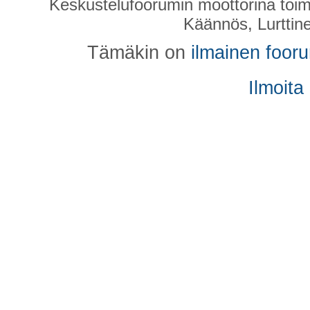
Keskustelufoorumin moottorina toim
Käännös, Lurttin
Tämäkin on
ilmainen foor
Ilmoita