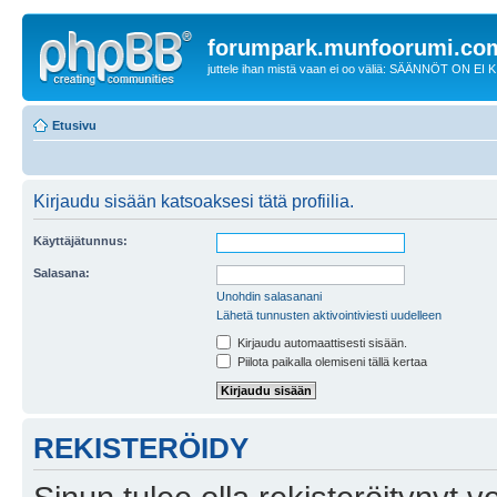
forumpark.munfoorumi.co
juttele ihan mistä vaan ei oo väliä: SÄÄNNÖT ON EI
Etusivu
Kirjaudu sisään katsoaksesi tätä profiilia.
Käyttäjätunnus:
Salasana:
Unohdin salasanani
Lähetä tunnusten aktivointiviesti uudelleen
Kirjaudu automaattisesti sisään.
Piilota paikalla olemiseni tällä kertaa
REKISTERÖIDY