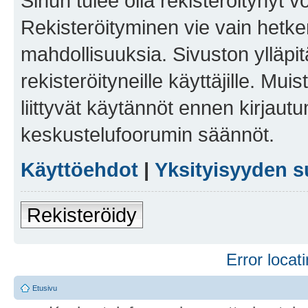
Sinun tulee olla rekisteröitynyt v
Rekisteröityminen vie vain hetken
mahdollisuuksia. Sivuston ylläpit
rekisteröityneille käyttäjille. Mu
liittyvät käytännöt ennen kirjau
keskustelufoorumin säännöt.
Käyttöehdot
|
Yksityisyyden s
Rekisteröidy
Error locati
Etusivu