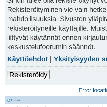
Sinun tulee olla rekisteröitynyt v
Rekisteröityminen vie vain hetken
mahdollisuuksia. Sivuston ylläpit
rekisteröityneille käyttäjille. Mu
liittyvät käytännöt ennen kirjau
keskustelufoorumin säännöt.
Käyttöehdot
|
Yksityisyyden s
Rekisteröidy
Error locati
Etusivu