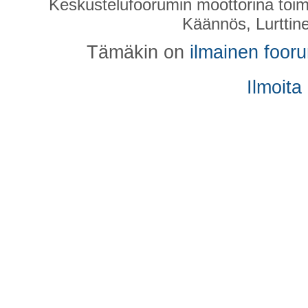
Keskustelufoorumin moottorina toim
Käännös, Lurttin
Tämäkin on
ilmainen foor
Ilmoita