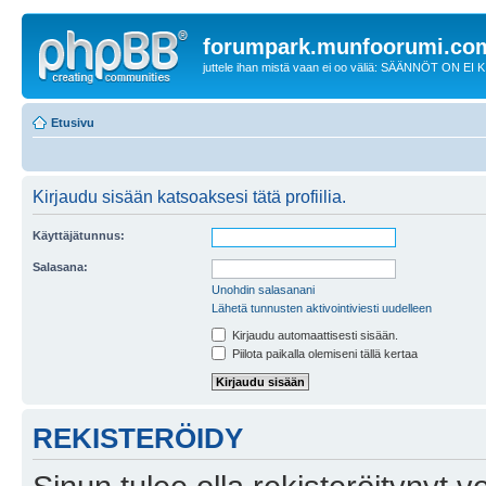
forumpark.munfoorumi.co
juttele ihan mistä vaan ei oo väliä: SÄÄNNÖT ON EI
Etusivu
Kirjaudu sisään katsoaksesi tätä profiilia.
Käyttäjätunnus:
Salasana:
Unohdin salasanani
Lähetä tunnusten aktivointiviesti uudelleen
Kirjaudu automaattisesti sisään.
Piilota paikalla olemiseni tällä kertaa
REKISTERÖIDY