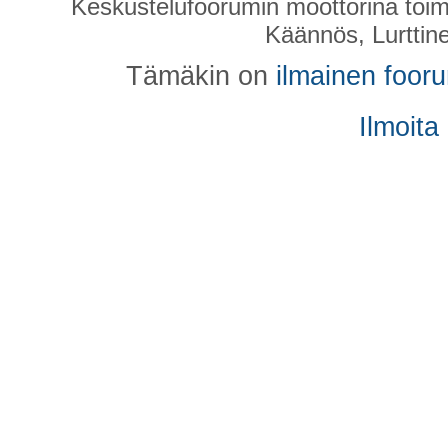
Keskustelufoorumin moottorina toim
Käännös, Lurttin
Tämäkin on
ilmainen foor
Ilmoita