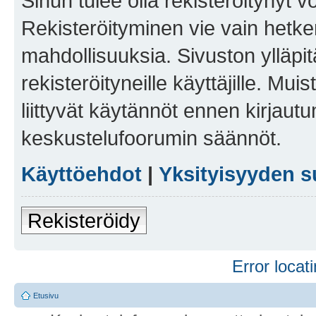
Sinun tulee olla rekisteröitynyt v
Rekisteröityminen vie vain hetken
mahdollisuuksia. Sivuston ylläpit
rekisteröityneille käyttäjille. Mu
liittyvät käytännöt ennen kirjau
keskustelufoorumin säännöt.
Käyttöehdot
|
Yksityisyyden s
Rekisteröidy
Error locati
Etusivu