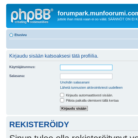
forumpark.munfoorumi.co
juttele ihan mistä vaan ei oo väliä: SÄÄNNÖT ON EI
Etusivu
Kirjaudu sisään katsoaksesi tätä profiilia.
Käyttäjätunnus:
Salasana:
Unohdin salasanani
Lähetä tunnusten aktivointiviesti uudelleen
Kirjaudu automaattisesti sisään.
Piilota paikalla olemiseni tällä kertaa
REKISTERÖIDY