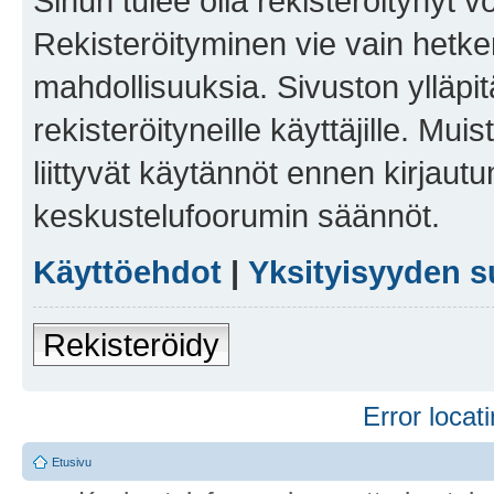
Sinun tulee olla rekisteröitynyt v
Rekisteröityminen vie vain hetken
mahdollisuuksia. Sivuston ylläpit
rekisteröityneille käyttäjille. Mu
liittyvät käytännöt ennen kirjau
keskustelufoorumin säännöt.
Käyttöehdot
|
Yksityisyyden s
Rekisteröidy
Error locati
Etusivu