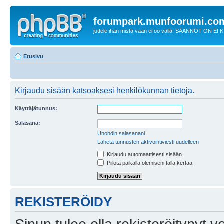
forumpark.munfoorumi.co
juttele ihan mistä vaan ei oo väliä: SÄÄNNÖT ON EI
Etusivu
Kirjaudu sisään katsoaksesi henkilökunnan tietoja.
Käyttäjätunnus:
Salasana:
Unohdin salasanani
Lähetä tunnusten aktivointiviesti uudelleen
Kirjaudu automaattisesti sisään.
Piilota paikalla olemiseni tällä kertaa
REKISTERÖIDY