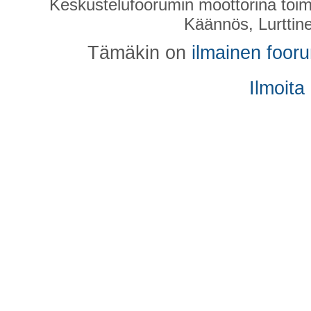
Keskustelufoorumin moottorina toim
Käännös, Lurttin
Tämäkin on
ilmainen foor
Ilmoita