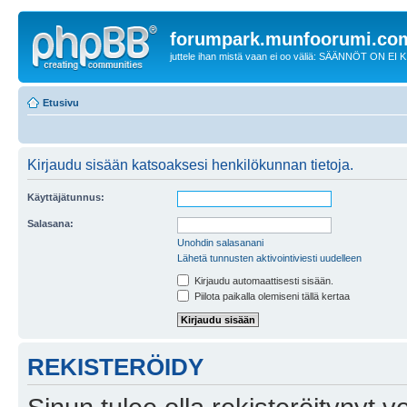
forumpark.munfoorumi.co
juttele ihan mistä vaan ei oo väliä: SÄÄNNÖT ON EI
Etusivu
Kirjaudu sisään katsoaksesi henkilökunnan tietoja.
Käyttäjätunnus:
Salasana:
Unohdin salasanani
Lähetä tunnusten aktivointiviesti uudelleen
Kirjaudu automaattisesti sisään.
Piilota paikalla olemiseni tällä kertaa
REKISTERÖIDY