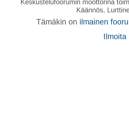
Keskustelufoorumin moottorina toim
Käännös, Lurttin
Tämäkin on
ilmainen foor
Ilmoita