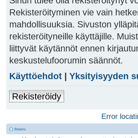
Sinun tulee olla rekisteröitynyt v
Rekisteröityminen vie vain hetken
mahdollisuuksia. Sivuston ylläpit
rekisteröityneille käyttäjille. Mu
liittyvät käytännöt ennen kirjau
keskustelufoorumin säännöt.
Käyttöehdot
|
Yksityisyyden s
Rekisteröidy
Error locati
Etusivu