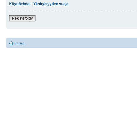
Käyttöehdot
|
Yksityisyyden suoja
Rekisteröidy
Etusivu