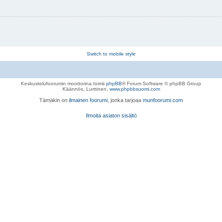
Switch to mobile style
Keskustelufoorumin moottorina toimii
phpBB
® Forum Software © phpBB Group
Käännös, Lurttinen,
www.phpbbsuomi.com
Tämäkin on
ilmainen foorumi
, jonka tarjoaa
munfoorumi.com
Ilmoita asiaton sisältö