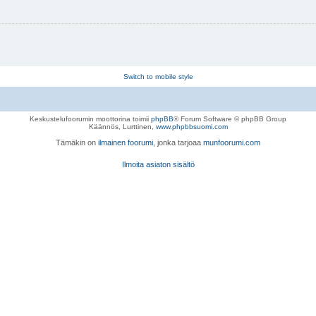
Switch to mobile style
Keskustelufoorumin moottorina toimii
phpBB
® Forum Software © phpBB Group
Käännös, Lurttinen,
www.phpbbsuomi.com
Tämäkin on
ilmainen foorumi
, jonka tarjoaa
munfoorumi.com
Ilmoita asiaton sisältö