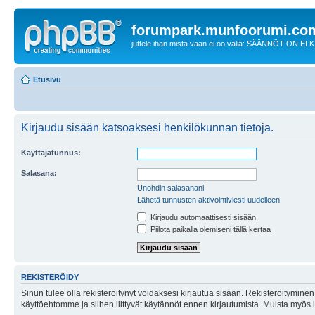
forumpark.munfoorumi.co
juttele ihan mistä vaan ei oo väliä: SÄÄNNÖT ON EI
Etusivu
Kirjaudu sisään katsoaksesi henkilökunnan tietoja.
Käyttäjätunnus:
Salasana:
Unohdin salasanani
Lähetä tunnusten aktivointiviesti uudelleen
Kirjaudu automaattisesti sisään.
Piilota paikalla olemiseni tällä kertaa
REKISTERÖIDY
Sinun tulee olla rekisteröitynyt voidaksesi kirjautua sisään. Rekisteröityminen 
käyttöehtomme ja siihen liittyvät käytännöt ennen kirjautumista. Muista myös