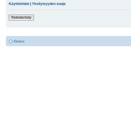
Käyttöehdot
|
Yksityisyyden suoja
Rekisteröidy
Etusivu