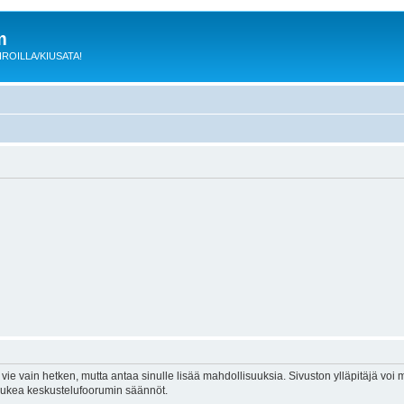
m
 KIROILLA/KIUSATA!
vie vain hetken, mutta antaa sinulle lisää mahdollisuuksia. Sivuston ylläpitäjä voi my
 lukea keskustelufoorumin säännöt.