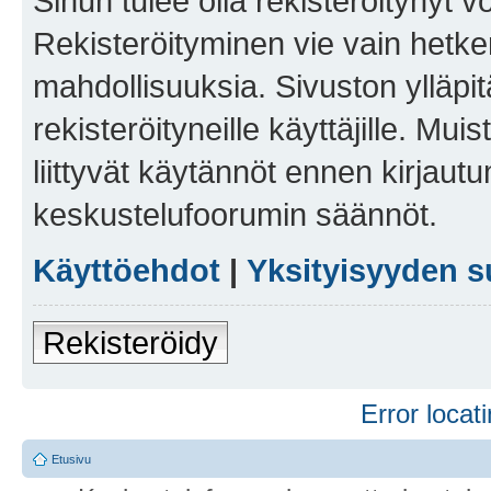
Sinun tulee olla rekisteröitynyt v
Rekisteröityminen vie vain hetken
mahdollisuuksia. Sivuston ylläpit
rekisteröityneille käyttäjille. Mu
liittyvät käytännöt ennen kirjau
keskustelufoorumin säännöt.
Käyttöehdot
|
Yksityisyyden s
Rekisteröidy
Error locati
Etusivu