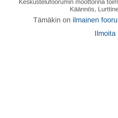
Keskustelufoorumin moottorina toim
Käännös, Lurttin
Tämäkin on
ilmainen foor
Ilmoita