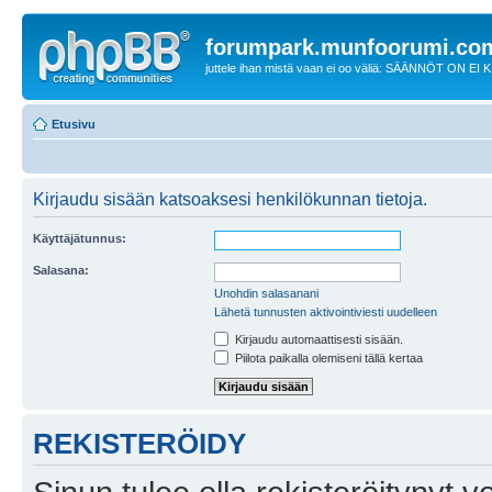
forumpark.munfoorumi.co
juttele ihan mistä vaan ei oo väliä: SÄÄNNÖT ON EI
Etusivu
Kirjaudu sisään katsoaksesi henkilökunnan tietoja.
Käyttäjätunnus:
Salasana:
Unohdin salasanani
Lähetä tunnusten aktivointiviesti uudelleen
Kirjaudu automaattisesti sisään.
Piilota paikalla olemiseni tällä kertaa
REKISTERÖIDY