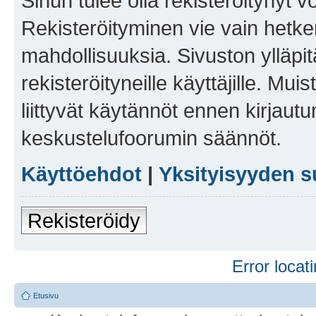
Sinun tulee olla rekisteröitynyt v
Rekisteröityminen vie vain hetken
mahdollisuuksia. Sivuston ylläpit
rekisteröityneille käyttäjille. Mu
liittyvät käytännöt ennen kirjau
keskustelufoorumin säännöt.
Käyttöehdot
|
Yksityisyyden s
Rekisteröidy
Error locati
Etusivu