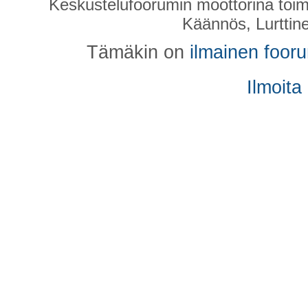
Keskustelufoorumin moottorina toim
Käännös, Lurttin
Tämäkin on
ilmainen foor
Ilmoita