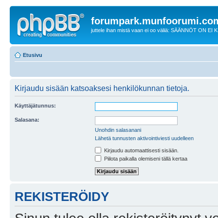
forumpark.munfoorumi.co
juttele ihan mistä vaan ei oo väliä: SÄÄNNÖT ON EI
Etusivu
Kirjaudu sisään katsoaksesi henkilökunnan tietoja.
Käyttäjätunnus:
Salasana:
Unohdin salasanani
Lähetä tunnusten aktivointiviesti uudelleen
Kirjaudu automaattisesti sisään.
Piilota paikalla olemiseni tällä kertaa
REKISTERÖIDY