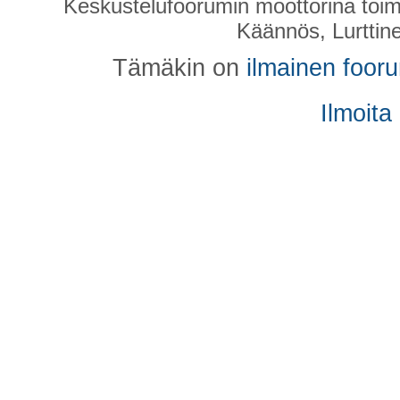
Keskustelufoorumin moottorina toim
Käännös, Lurttin
Tämäkin on
ilmainen foor
Ilmoita