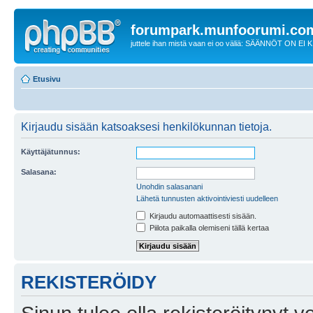
forumpark.munfoorumi.co
juttele ihan mistä vaan ei oo väliä: SÄÄNNÖT ON EI
Etusivu
Kirjaudu sisään katsoaksesi henkilökunnan tietoja.
Käyttäjätunnus:
Salasana:
Unohdin salasanani
Lähetä tunnusten aktivointiviesti uudelleen
Kirjaudu automaattisesti sisään.
Piilota paikalla olemiseni tällä kertaa
REKISTERÖIDY