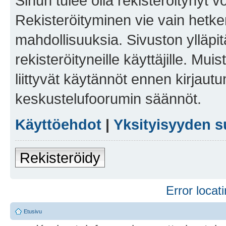
Sinun tulee olla rekisteröitynyt v
Rekisteröityminen vie vain hetken
mahdollisuuksia. Sivuston ylläpit
rekisteröityneille käyttäjille. Mu
liittyvät käytännöt ennen kirjau
keskustelufoorumin säännöt.
Käyttöehdot
|
Yksityisyyden s
Rekisteröidy
Error locati
Etusivu