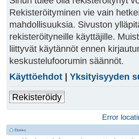
Sinun tulee olla rekisteröitynyt v
Rekisteröityminen vie vain hetken
mahdollisuuksia. Sivuston ylläpit
rekisteröityneille käyttäjille. Mu
liittyvät käytännöt ennen kirjau
keskustelufoorumin säännöt.
Käyttöehdot
|
Yksityisyyden s
Rekisteröidy
Error locati
Etusivu