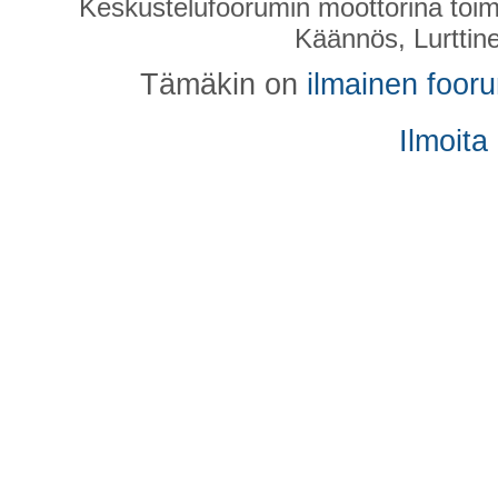
Keskustelufoorumin moottorina toim
Käännös, Lurttin
Tämäkin on
ilmainen foor
Ilmoita