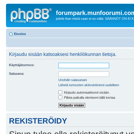
forumpark.munfoorumi.co
juttele ihan mistä vaan ei oo väliä: SÄÄNNÖT ON EI
Etusivu
Kirjaudu sisään katsoaksesi henkilökunnan tietoja.
Käyttäjätunnus:
Salasana:
Unohdin salasanani
Lähetä tunnusten aktivointiviesti uudelleen
Kirjaudu automaattisesti sisään.
Piilota paikalla olemiseni tällä kertaa
REKISTERÖIDY