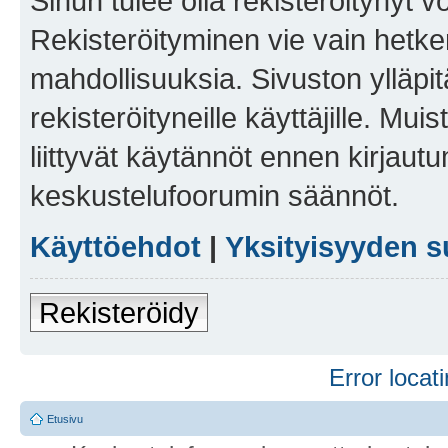
Sinun tulee olla rekisteröitynyt v
Rekisteröityminen vie vain hetken
mahdollisuuksia. Sivuston ylläpit
rekisteröityneille käyttäjille. Mu
liittyvät käytännöt ennen kirjau
keskustelufoorumin säännöt.
Käyttöehdot
|
Yksityisyyden s
Rekisteröidy
Error locati
Etusivu