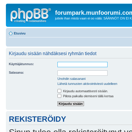
forumpark.munfoorumi.co
juttele ihan mistä vaan ei oo väliä: SÄÄNNÖT ON EI
Etusivu
Kirjaudu sisään nähdäksesi ryhmän tiedot
Käyttäjätunnus:
Salasana:
Unohdin salasanani
Lähetä tunnusten aktivointiviesti uudelleen
Kirjaudu automaattisesti sisään.
Piilota paikalla olemiseni tällä kertaa
REKISTERÖIDY