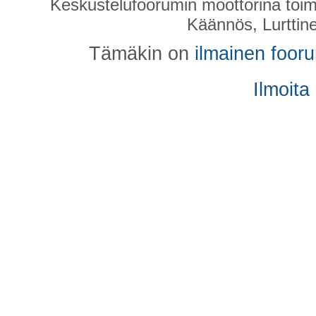
Keskustelufoorumin moottorina toim
Käännös, Lurttin
Tämäkin on
ilmainen foor
Ilmoita