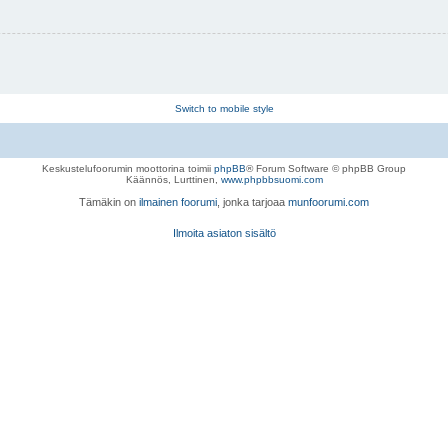
Switch to mobile style
Keskustelufoorumin moottorina toimii
phpBB
® Forum Software © phpBB Group
Käännös, Lurttinen,
www.phpbbsuomi.com
Tämäkin on
ilmainen foorumi
, jonka tarjoaa
munfoorumi.com
Ilmoita asiaton sisältö