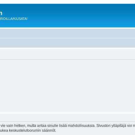
m
 KIROILLA/KIUSATA!
vie vain hetken, mutta antaa sinulle lisää mahdollisuuksia. Sivuston ylläpitäjä voi my
 lukea keskustelufoorumin säännöt.