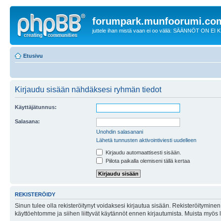
forumpark.munfoorumi.co
juttele ihan mistä vaan ei oo väliä: SÄÄNNÖT ON EI
Etusivu
Kirjaudu sisään nähdäksesi ryhmän tiedot
Käyttäjätunnus:
Salasana:
Unohdin salasanani
Lähetä tunnusten aktivointiviesti uudelleen
Kirjaudu automaattisesti sisään.
Piilota paikalla olemiseni tällä kertaa
REKISTERÖIDY
Sinun tulee olla rekisteröitynyt voidaksesi kirjautua sisään. Rekisteröityminen 
käyttöehtomme ja siihen liittyvät käytännöt ennen kirjautumista. Muista myös