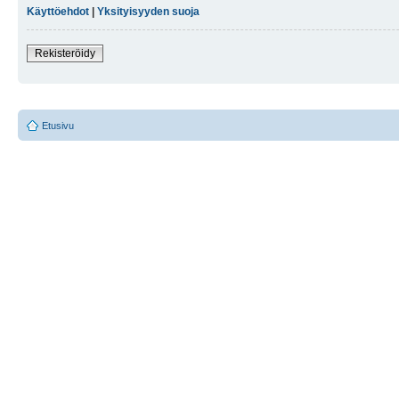
Käyttöehdot
|
Yksityisyyden suoja
Rekisteröidy
Etusivu