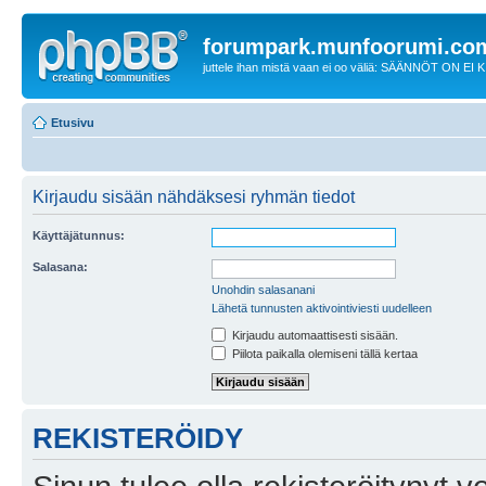
forumpark.munfoorumi.co
juttele ihan mistä vaan ei oo väliä: SÄÄNNÖT ON EI
Etusivu
Kirjaudu sisään nähdäksesi ryhmän tiedot
Käyttäjätunnus:
Salasana:
Unohdin salasanani
Lähetä tunnusten aktivointiviesti uudelleen
Kirjaudu automaattisesti sisään.
Piilota paikalla olemiseni tällä kertaa
REKISTERÖIDY