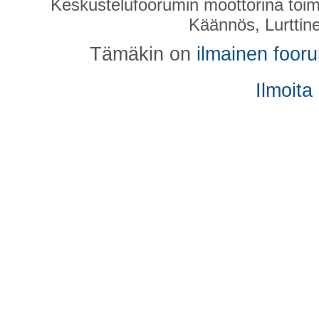
Keskustelufoorumin moottorina toim
Käännös, Lurttin
Tämäkin on
ilmainen foor
Ilmoita