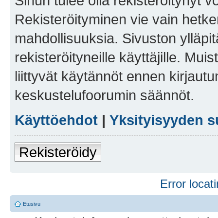
Sinun tulee olla rekisteröitynyt v
Rekisteröityminen vie vain hetken
mahdollisuuksia. Sivuston ylläpit
rekisteröityneille käyttäjille. Mu
liittyvät käytännöt ennen kirjau
keskustelufoorumin säännöt.
Käyttöehdot
|
Yksityisyyden s
Rekisteröidy
Error locati
Etusivu