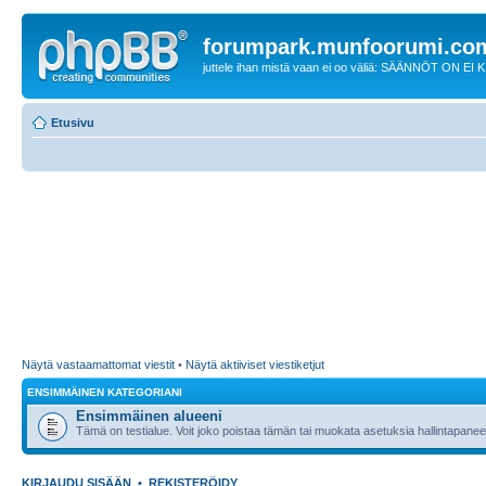
forumpark.munfoorumi.co
juttele ihan mistä vaan ei oo väliä: SÄÄNNÖT ON EI
Etusivu
Näytä vastaamattomat viestit
•
Näytä aktiiviset viestiketjut
ENSIMMÄINEN KATEGORIANI
Ensimmäinen alueeni
Tämä on testialue. Voit joko poistaa tämän tai muokata asetuksia hallintapanee
KIRJAUDU SISÄÄN
•
REKISTERÖIDY