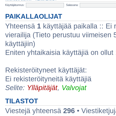
Käyttäjätunnus:
Salasana:
PAIKALLAOLIJAT
Yhteensä
1
käyttäjää paikalla :: Ei r
vierailija (Tieto perustuu viimeisen 5
käyttäjiin)
Eniten yhtaikaisia käyttäjiä on ollut
Rekisteröityneet käyttäjät:
Ei rekisteröityneitä käyttäjiä
Selite:
Ylläpitäjät
,
Valvojat
TILASTOT
Viestejä yhteensä
296
• Viestiketj