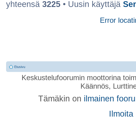
yhteensä
3225
• Uusin käyttäjä
Se
Error locati
Etusivu
Keskustelufoorumin moottorina toim
Käännös, Lurttin
Tämäkin on
ilmainen foor
Ilmoita