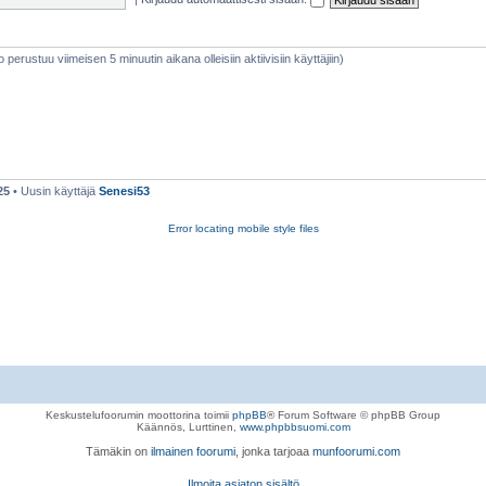
eto perustuu viimeisen 5 minuutin aikana olleisiin aktiivisiin käyttäjiin)
25
• Uusin käyttäjä
Senesi53
Error locating mobile style files
Keskustelufoorumin moottorina toimii
phpBB
® Forum Software © phpBB Group
Käännös, Lurttinen,
www.phpbbsuomi.com
Tämäkin on
ilmainen foorumi
, jonka tarjoaa
munfoorumi.com
Ilmoita asiaton sisältö