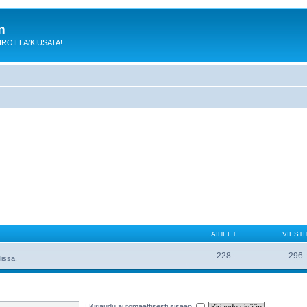
m
 KIROILLA/KIUSATA!
AIHEET
VIESTI
228
296
lissa.
|
Kirjaudu automaattisesti sisään.