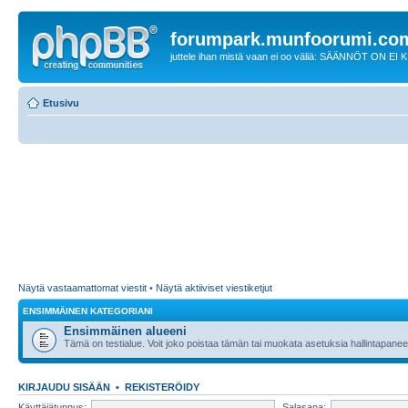
forumpark.munfoorumi.co
juttele ihan mistä vaan ei oo väliä: SÄÄNNÖT ON EI
Etusivu
Näytä vastaamattomat viestit
•
Näytä aktiiviset viestiketjut
ENSIMMÄINEN KATEGORIANI
Ensimmäinen alueeni
Tämä on testialue. Voit joko poistaa tämän tai muokata asetuksia hallintapanee
KIRJAUDU SISÄÄN
•
REKISTERÖIDY
Käyttäjätunnus:
Salasana: