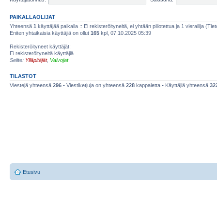
PAIKALLAOLIJAT
Yhteensä
1
käyttäjää paikalla :: Ei rekisteröityneitä, ei yhtään piilotettua ja 1 vierailija (Ti
Eniten yhtaikaisia käyttäjiä on ollut
165
kpl, 07.10.2025 05:39
Rekisteröityneet käyttäjät:
Ei rekisteröityneitä käyttäjiä
Selite:
Ylläpitäjät
,
Valvojat
TILASTOT
Viestejä yhteensä
296
• Viestiketjuja on yhteensä
228
kappaletta • Käyttäjiä yhteensä
32
Etusivu