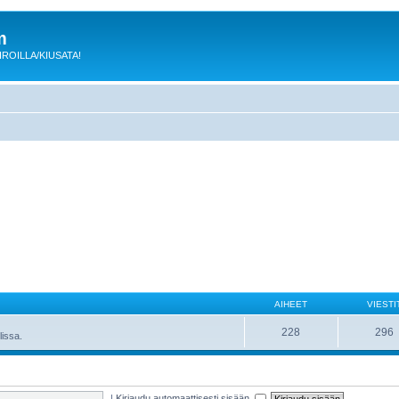
m
 KIROILLA/KIUSATA!
AIHEET
VIESTI
228
296
lissa.
|
Kirjaudu automaattisesti sisään.