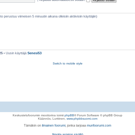
ieto perustuu viimeisen 5 minuutin aikana olleisiin aktiivisiin käyttäjiin)
25
• Uusin käyttäjä
Senesi53
Switch to mobile style
Keskustelufoorumin moottorina toimii
phpBB
® Forum Software © phpBB Group
Käännös, Lurttinen,
www.phpbbsuomi.com
Tämäkin on
ilmainen foorumi
, jonka tarjoaa
munfoorumi.com
Ilmoita asiaton sisältö