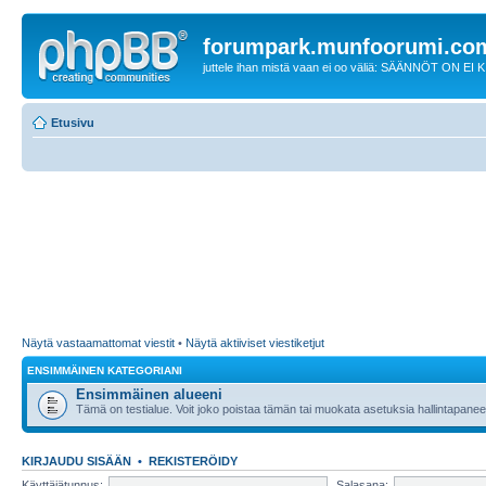
forumpark.munfoorumi.co
juttele ihan mistä vaan ei oo väliä: SÄÄNNÖT ON EI
Etusivu
Näytä vastaamattomat viestit
•
Näytä aktiiviset viestiketjut
ENSIMMÄINEN KATEGORIANI
Ensimmäinen alueeni
Tämä on testialue. Voit joko poistaa tämän tai muokata asetuksia hallintapanee
KIRJAUDU SISÄÄN
•
REKISTERÖIDY
Käyttäjätunnus:
Salasana: