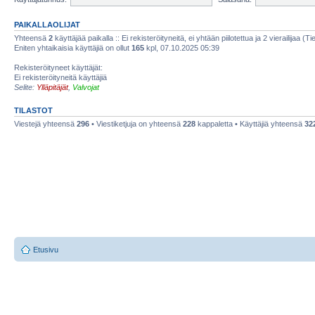
PAIKALLAOLIJAT
Yhteensä
2
käyttäjää paikalla :: Ei rekisteröityneitä, ei yhtään piilotettua ja 2 vierailijaa (T
Eniten yhtaikaisia käyttäjiä on ollut
165
kpl, 07.10.2025 05:39
Rekisteröityneet käyttäjät:
Ei rekisteröityneitä käyttäjiä
Selite:
Ylläpitäjät
,
Valvojat
TILASTOT
Viestejä yhteensä
296
• Viestiketjuja on yhteensä
228
kappaletta • Käyttäjiä yhteensä
32
Etusivu