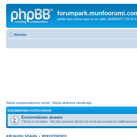
forumpark.munfoorumi.co
juttele ihan mistä vaan ei oo väliä: SÄÄNNÖT ON EI
Etusivu
Näytä vastaamattomat viestit
•
Näytä aktiiviset viestiketjut
ENSIMMÄINEN KATEGORIANI
Ensimmäinen alueeni
Tämä on testialue. Voit joko poistaa tämän tai muokata asetuksia hallintapanee
KIRJAUDU SISÄÄN
•
REKISTERÖIDY