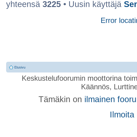
yhteensä
3225
• Uusin käyttäjä
Se
Error locati
Etusivu
Keskustelufoorumin moottorina toim
Käännös, Lurttin
Tämäkin on
ilmainen foor
Ilmoita