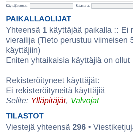
Käyttäjätunnus:
Salasana:
PAIKALLAOLIJAT
Yhteensä
1
käyttäjää paikalla :: Ei r
vierailija (Tieto perustuu viimeisen 5
käyttäjiin)
Eniten yhtaikaisia käyttäjiä on ollut
Rekisteröityneet käyttäjät:
Ei rekisteröityneitä käyttäjiä
Selite:
Ylläpitäjät
,
Valvojat
TILASTOT
Viestejä yhteensä
296
• Viestiketj