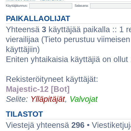
Käyttäjätunnus:
Salasana:
PAIKALLAOLIJAT
Yhteensä
3
käyttäjää paikalla :: 1 r
vierailijaa (Tieto perustuu viimeisen 
käyttäjiin)
Eniten yhtaikaisia käyttäjiä on ollut
Rekisteröityneet käyttäjät:
Majestic-12 [Bot]
Selite:
Ylläpitäjät
,
Valvojat
TILASTOT
Viestejä yhteensä
296
• Viestiketj