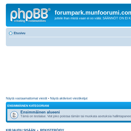
forumpark.munfoorumi.co
juttele ihan mistä vaan ei oo väliä: SÄÄNNÖT ON EI
Etusivu
Näytä vastaamattomat viestit
•
Näytä aktiiviset viestiketjut
ENSIMMÄINEN KATEGORIANI
Ensimmäinen alueeni
Tämä on testialue. Voit joko poistaa tämän tai muokata asetuksia hallintapanee
KIRJAUDU SISÄÄN
•
REKISTERÖIDY