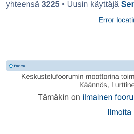
yhteensä
3225
• Uusin käyttäjä
Se
Error locati
Etusivu
Keskustelufoorumin moottorina toim
Käännös, Lurttin
Tämäkin on
ilmainen foor
Ilmoita