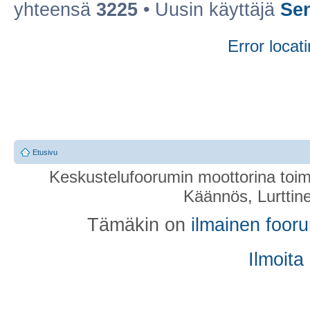
yhteensä
3225
• Uusin käyttäjä
Se
Error locati
Etusivu
Keskustelufoorumin moottorina toim
Käännös, Lurttin
Tämäkin on
ilmainen foor
Ilmoita