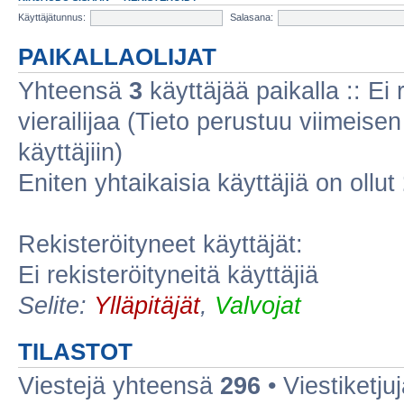
Käyttäjätunnus:
Salasana:
PAIKALLAOLIJAT
Yhteensä
3
käyttäjää paikalla :: Ei r
vierailijaa (Tieto perustuu viimeisen 
käyttäjiin)
Eniten yhtaikaisia käyttäjiä on ollut
Rekisteröityneet käyttäjät:
Ei rekisteröityneitä käyttäjiä
Selite:
Ylläpitäjät
,
Valvojat
TILASTOT
Viestejä yhteensä
296
• Viestiketj