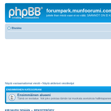
forumpark.munfoorumi.co
juttele ihan mistä vaan ei oo väliä: SÄÄNNÖT ON EI
Etusivu
Näytä vastaamattomat viestit
•
Näytä aktiiviset viestiketjut
ENSIMMÄINEN KATEGORIANI
Ensimmäinen alueeni
Tämä on testialue. Voit joko poistaa tämän tai muokata asetuksia hallintapanee
KIRJAUDU SISÄÄN
•
REKISTERÖIDY