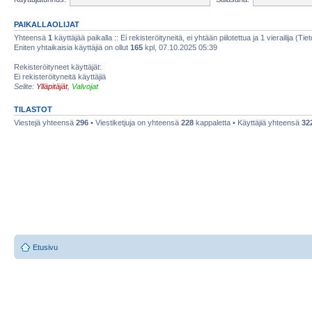
PAIKALLAOLIJAT
Yhteensä
1
käyttäjää paikalla :: Ei rekisteröityneitä, ei yhtään piilotettua ja 1 vierailija (Ti
Eniten yhtaikaisia käyttäjiä on ollut
165
kpl, 07.10.2025 05:39
Rekisteröityneet käyttäjät:
Ei rekisteröityneitä käyttäjiä
Selite:
Ylläpitäjät
,
Valvojat
TILASTOT
Viestejä yhteensä
296
• Viestiketjuja on yhteensä
228
kappaletta • Käyttäjiä yhteensä
32
Etusivu