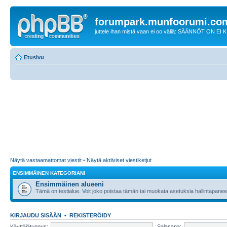
forumpark.munfoorumi.co
juttele ihan mistä vaan ei oo väliä: SÄÄNNÖT ON EI
Etusivu
Näytä vastaamattomat viestit
•
Näytä aktiiviset viestiketjut
ENSIMMÄINEN KATEGORIANI
Ensimmäinen alueeni
Tämä on testialue. Voit joko poistaa tämän tai muokata asetuksia hallintapanee
KIRJAUDU SISÄÄN
•
REKISTERÖIDY
Käyttäjätunnus:
Salasana: