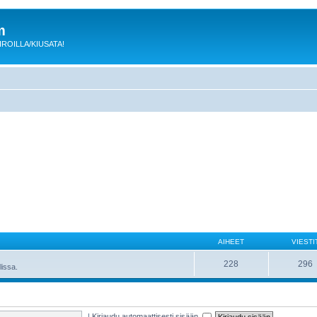
m
 KIROILLA/KIUSATA!
AIHEET
VIESTI
228
296
lissa.
|
Kirjaudu automaattisesti sisään.