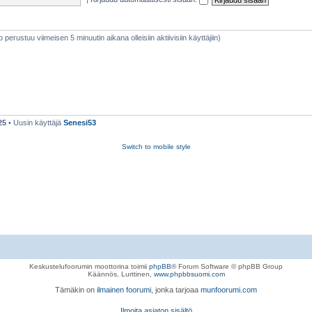
eto perustuu viimeisen 5 minuutin aikana olleisiin aktiivisiin käyttäjiin)
25
• Uusin käyttäjä
Senesi53
Switch to mobile style
Keskustelufoorumin moottorina toimii
phpBB
® Forum Software © phpBB Group
Käännös, Lurttinen,
www.phpbbsuomi.com
Tämäkin on
ilmainen foorumi
, jonka tarjoaa
munfoorumi.com
Ilmoita asiaton sisältö