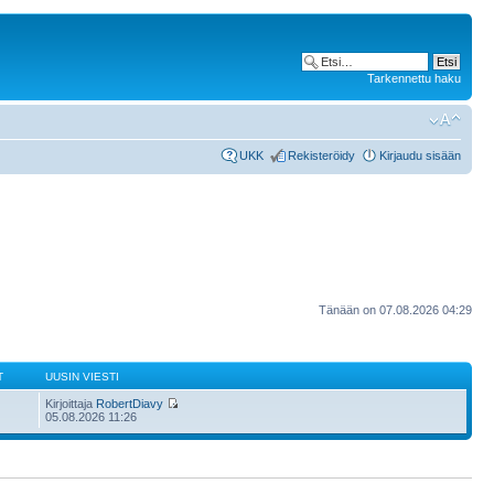
Tarkennettu haku
UKK
Rekisteröidy
Kirjaudu sisään
Tänään on 07.08.2026 04:29
T
UUSIN VIESTI
Kirjoittaja
RobertDiavy
05.08.2026 11:26