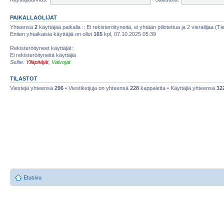
PAIKALLAOLIJAT
Yhteensä
2
käyttäjää paikalla :: Ei rekisteröityneitä, ei yhtään piilotettua ja 2 vierailijaa (T
Eniten yhtaikaisia käyttäjiä on ollut
165
kpl, 07.10.2025 05:39
Rekisteröityneet käyttäjät:
Ei rekisteröityneitä käyttäjiä
Selite:
Ylläpitäjät
,
Valvojat
TILASTOT
Viestejä yhteensä
296
• Viestiketjuja on yhteensä
228
kappaletta • Käyttäjiä yhteensä
32
Etusivu