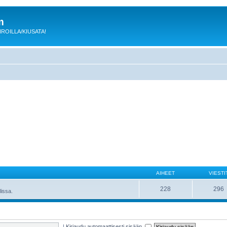
m
 KIROILLA/KIUSATA!
AIHEET
VIESTI
228
296
lissa.
|
Kirjaudu automaattisesti sisään.