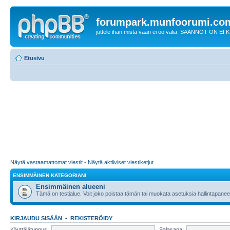
forumpark.munfoorumi.co
juttele ihan mistä vaan ei oo väliä: SÄÄNNÖT ON EI
Etusivu
Näytä vastaamattomat viestit
•
Näytä aktiiviset viestiketjut
ENSIMMÄINEN KATEGORIANI
Ensimmäinen alueeni
Tämä on testialue. Voit joko poistaa tämän tai muokata asetuksia hallintapanee
KIRJAUDU SISÄÄN
•
REKISTERÖIDY
Käyttäjätunnus:
Salasana: