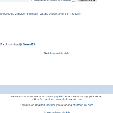
ieto perustuu viimeisen 5 minuutin aikana olleisiin aktiivisiin käyttäjiin)
25
• Uusin käyttäjä
Senesi53
Switch to mobile style
Keskustelufoorumin moottorina toimii
phpBB
® Forum Software © phpBB Group
Käännös, Lurttinen,
www.phpbbsuomi.com
Tämäkin on
ilmainen foorumi
, jonka tarjoaa
munfoorumi.com
Ilmoita asiaton sisältö