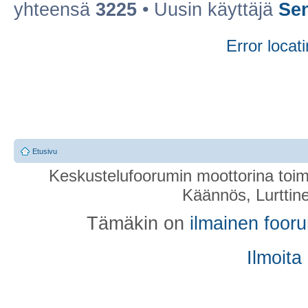
yhteensä
3225
• Uusin käyttäjä
Se
Error locati
Etusivu
Keskustelufoorumin moottorina toim
Käännös, Lurttin
Tämäkin on
ilmainen foor
Ilmoita