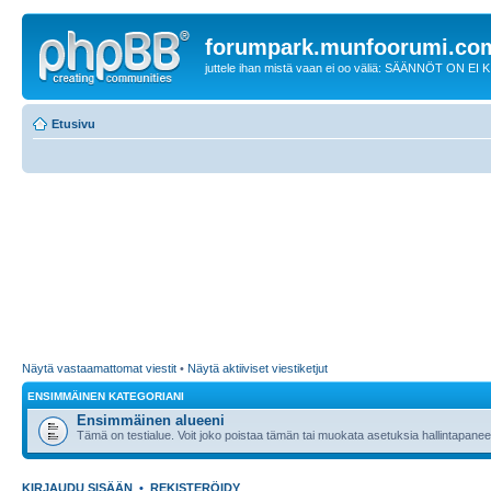
forumpark.munfoorumi.co
juttele ihan mistä vaan ei oo väliä: SÄÄNNÖT ON EI
Etusivu
Näytä vastaamattomat viestit
•
Näytä aktiiviset viestiketjut
ENSIMMÄINEN KATEGORIANI
Ensimmäinen alueeni
Tämä on testialue. Voit joko poistaa tämän tai muokata asetuksia hallintapanee
KIRJAUDU SISÄÄN
•
REKISTERÖIDY