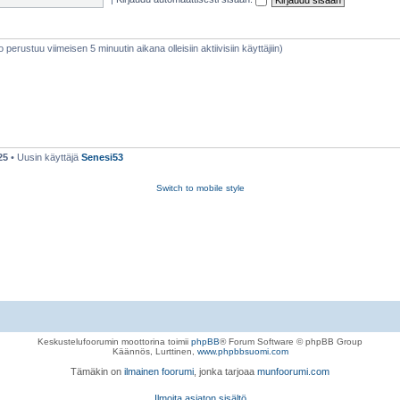
eto perustuu viimeisen 5 minuutin aikana olleisiin aktiivisiin käyttäjiin)
25
• Uusin käyttäjä
Senesi53
Switch to mobile style
Keskustelufoorumin moottorina toimii
phpBB
® Forum Software © phpBB Group
Käännös, Lurttinen,
www.phpbbsuomi.com
Tämäkin on
ilmainen foorumi
, jonka tarjoaa
munfoorumi.com
Ilmoita asiaton sisältö