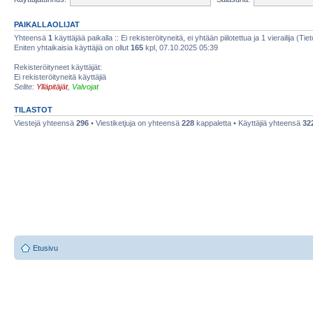
PAIKALLAOLIJAT
Yhteensä
1
käyttäjää paikalla :: Ei rekisteröityneitä, ei yhtään piilotettua ja 1 vierailija (Ti
Eniten yhtaikaisia käyttäjiä on ollut
165
kpl, 07.10.2025 05:39
Rekisteröityneet käyttäjät:
Ei rekisteröityneitä käyttäjiä
Selite:
Ylläpitäjät
,
Valvojat
TILASTOT
Viestejä yhteensä
296
• Viestiketjuja on yhteensä
228
kappaletta • Käyttäjiä yhteensä
32
Etusivu