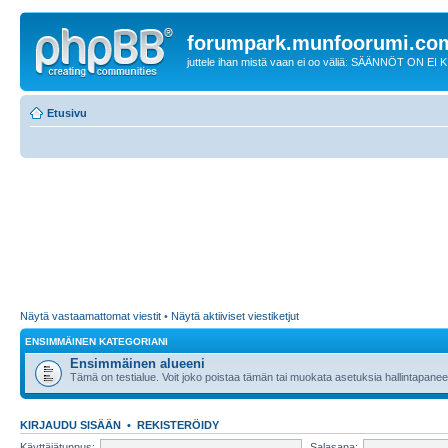
forumpark.munfoorumi.co
juttele ihan mistä vaan ei oo väliä: SÄÄNNÖT ON EI
Etusivu
Näytä vastaamattomat viestit
•
Näytä aktiiviset viestiketjut
ENSIMMÄINEN KATEGORIANI
Ensimmäinen alueeni
Tämä on testialue. Voit joko poistaa tämän tai muokata asetuksia hallintapanee
KIRJAUDU SISÄÄN
•
REKISTERÖIDY
Käyttäjätunnus:
Salasana: