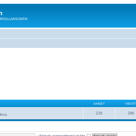
m
 KIROILLA/KIUSATA!
AIHEET
VIESTI
228
296
lissa.
|
Kirjaudu automaattisesti sisään.