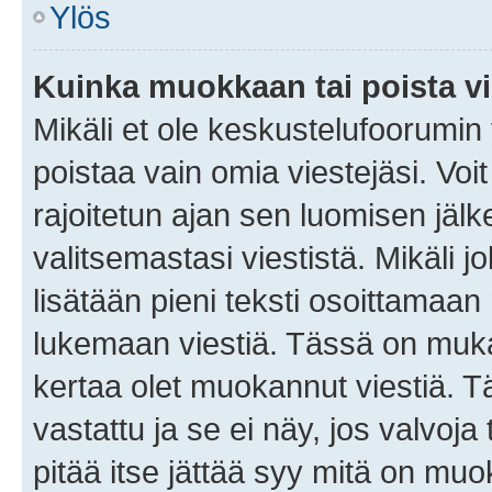
Ylös
Kuinka muokkaan tai poista vi
Mikäli et ole keskustelufoorumin y
poistaa vain omia viestejäsi. Voi
rajoitetun ajan sen luomisen jäl
valitsemastasi viestistä. Mikäli jo
lisätään pieni teksti osoittama
lukemaan viestiä. Tässä on mu
kertaa olet muokannut viestiä. Tä
vastattu ja se ei näy, jos valvoja
pitää itse jättää syy mitä on muo