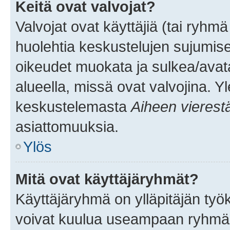
Keitä ovat valvojat?
Valvojat ovat käyttäjiä (tai ryhmä
huolehtia keskustelujen sujumise
oikeudet muokata ja sulkea/avata, 
alueella, missä ovat valvojina. Y
keskustelemasta
Aiheen vierest
asiattomuuksia.
Ylös
Mitä ovat käyttäjäryhmät?
Käyttäjäryhmä on ylläpitäjän työka
voivat kuulua useampaan ryhmään