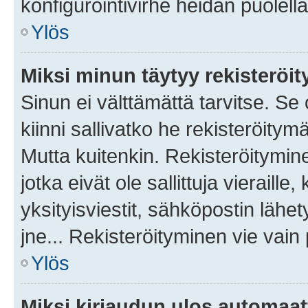
konfigurointivirhe heidän puolella
Ylös
Miksi minun täytyy rekisteröit
Sinun ei välttämättä tarvitse. Se
kiinni sallivatko he rekisteröitym
Mutta kuitenkin. Rekisteröitymine
jotka eivät ole sallittuja vierail
yksityisviestit, sähköpostin lähet
jne... Rekisteröityminen vie vain
Ylös
Miksi kirjaudun ulos automaat