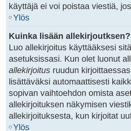
käyttäjä ei voi poistaa viestiä, jo
Ylös
Kuinka lisään allekirjoutksen?
Luo allekirjoitus käyttääksesi si
asetuksissasi. Kun olet luonut all
allekirjoitus
ruudun kirjoittaessasi
lisättäväksi automaattisesti kaikki
sopivan vaihtoehdon omista asetu
allekirjoituksen näkymisen viesti
allekirjoituksesta, kun kirjoitat uu
Ylös