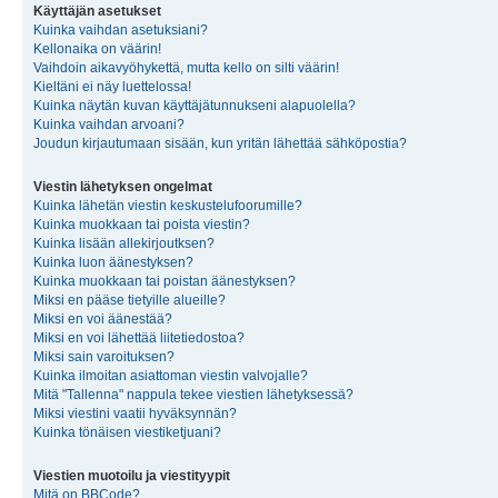
Käyttäjän asetukset
Kuinka vaihdan asetuksiani?
Kellonaika on väärin!
Vaihdoin aikavyöhykettä, mutta kello on silti väärin!
Kieltäni ei näy luettelossa!
Kuinka näytän kuvan käyttäjätunnukseni alapuolella?
Kuinka vaihdan arvoani?
Joudun kirjautumaan sisään, kun yritän lähettää sähköpostia?
Viestin lähetyksen ongelmat
Kuinka lähetän viestin keskustelufoorumille?
Kuinka muokkaan tai poista viestin?
Kuinka lisään allekirjoutksen?
Kuinka luon äänestyksen?
Kuinka muokkaan tai poistan äänestyksen?
Miksi en pääse tietyille alueille?
Miksi en voi äänestää?
Miksi en voi lähettää liitetiedostoa?
Miksi sain varoituksen?
Kuinka ilmoitan asiattoman viestin valvojalle?
Mitä "Tallenna" nappula tekee viestien lähetyksessä?
Miksi viestini vaatii hyväksynnän?
Kuinka tönäisen viestiketjuani?
Viestien muotoilu ja viestityypit
Mitä on BBCode?