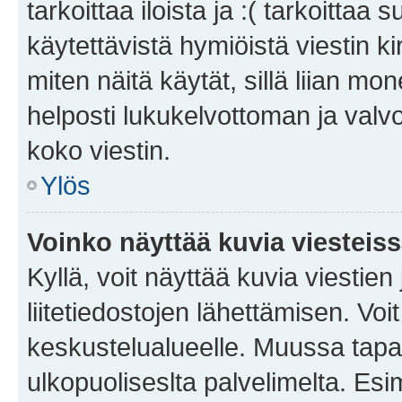
tarkoittaa iloista ja :( tarkoittaa 
käytettävistä hymiöistä viestin k
miten näitä käytät, sillä liian m
helposti lukukelvottoman ja valvo
koko viestin.
Ylös
Voinko näyttää kuvia viesteis
Kyllä, voit näyttää kuvia viestien 
liitetiedostojen lähettämisen. Vo
keskustelualueelle. Muussa tapa
ulkopuoliseslta palvelimelta. Es