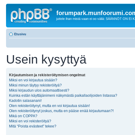
forumpark.munfoorumi.co
juttele ihan mistä vaan ei oo väliä: SÄÄNNÖT ON EI
Etusivu
Usein kysyttyä
Kirjautumisen ja rekisteröitymisen ongelmat
Miksi en voi kirjautua sisään?
Miksi minun täytyy rekisteröityä?
Miksi kirjaudun ulos automaattisesti?
Kuinka estän käyttäjänimeni näkymästä paikallaolijoiden listassa?
Kadotin salasanani!
Olen rekisteröitynyt, mutta en voi kirjautua sisään!
Olen rekisteröitynyt joskus, mutta en pääse enää kirjautumaan?!
Mikä on COPPA?
Miksi en voi rekisteröityä?
Mitä “Poista evästeet” tekee?