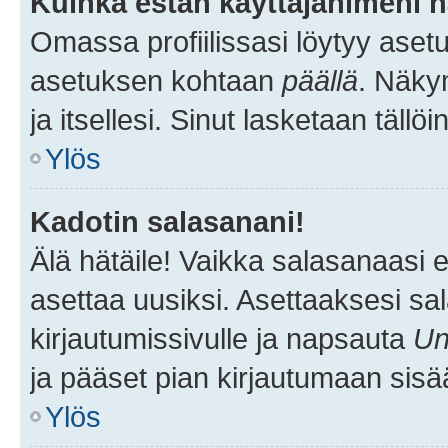
Kuinka estän käyttäjänimeni n
Omassa profiilissasi löytyy aset
asetuksen kohtaan
päällä
. Näkym
ja itsellesi. Sinut lasketaan tällö
Ylös
Kadotin salasanani!
Älä hätäile! Vaikka salasanaasi 
asettaa uusiksi. Asettaaksesi s
kirjautumissivulle ja napsauta
Un
ja pääset pian kirjautumaan sisä
Ylös