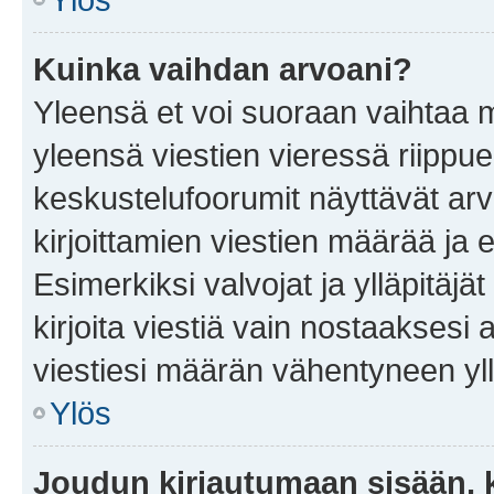
Kuinka vaihdan arvoani?
Yleensä et voi suoraan vaihtaa 
yleensä viestien vieressä riippu
keskustelufoorumit näyttävät ar
kirjoittamien viestien määrää ja er
Esimerkiksi valvojat ja ylläpitäjä
kirjoita viestiä vain nostaakses
viestiesi määrän vähentyneen yl
Ylös
Joudun kirjautumaan sisään, k