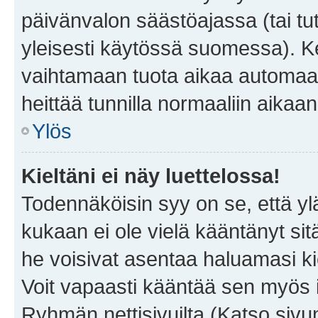
päivänvalon säästöajassa (tai tu
yleisesti käytössä suomessa). Ke
vaihtamaan tuota aikaa automaatti
heittää tunnilla normaaliin aikaan
Ylös
Kieltäni ei näy luettelossa!
Todennäköisin syy on se, että yläp
kukaan ei ole vielä kääntänyt sitä 
he voisivat asentaa haluamasi ki
Voit vapaasti kääntää sen myös i
Ryhmän nettisivuilta (Katso sivun