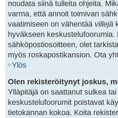
noudata siinä tulleita ohjeita. Mi
varma, että annoit toimivan sähk
vaatimiseen on vähentää
villejä
k
hyväkseen keskustelufoorumia. Mi
sähköpostiosoitteen, olet tarkista
myös roskapostikansion. Ota yhte
Ylös
Olen rekisteröitynyt joskus, 
Ylläpitäjä on saattanut sulkea ta
keskustelufoorumit poistavat k
tietokannan kokoa. Koita rekister