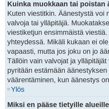
Kuinka muokkaan tai poistan
Kuten viestitkin. Äänestystä voi
valvoja tai ylläpitäjä. Muokatak
viestiketjun ensimmäistä viestiä
yhteydessä. Mikäli kukaan ei ol
vapaasti, mutta jos joku on jo ä
Tällöin vain valvojat ja ylläpitäjä
pyritään estämään äänestyksen 
väärentäminen, kun äänestys on
Ylös
Miksi en pääse tietyille alueill