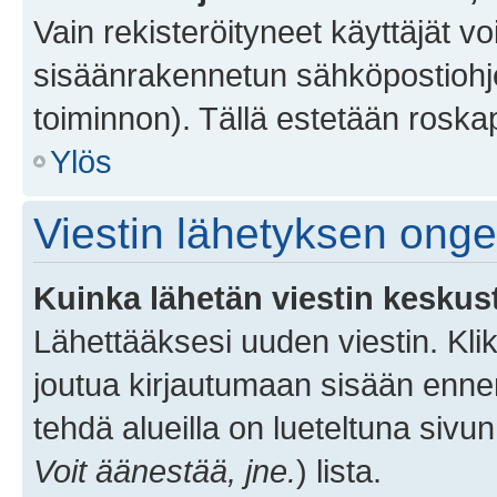
Vain rekisteröityneet käyttäjät v
sisäänrakennetun sähköpostiohjel
toiminnon). Tällä estetään roskap
Ylös
Viestin lähetyksen ong
Kuinka lähetän viestin keskus
Lähettääksesi uuden viestin. Kl
joutua kirjautumaan sisään ennen 
tehdä alueilla on lueteltuna sivun
Voit äänestää, jne.
) lista.