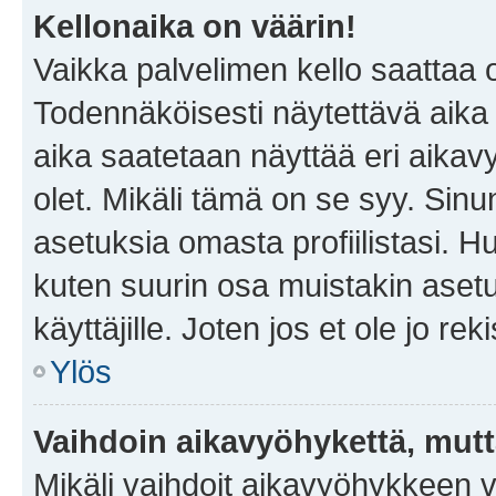
Kellonaika on väärin!
Vaikka palvelimen kello saattaa 
Todennäköisesti näytettävä aika
aika saatetaan näyttää eri aika
olet. Mikäli tämä on se syy. Si
asetuksia omasta profiilistasi. 
kuten suurin osa muistakin asetuks
käyttäjille. Joten jos et ole jo rek
Ylös
Vaihdoin aikavyöhykettä, mutta 
Mikäli vaihdoit aikavyöhykkeen 