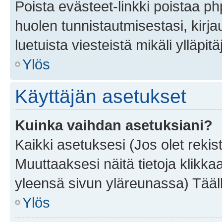
Poista evästeet-linkki poistaa p
huolen tunnistautmisestasi, kirja
luetuista viesteistä mikäli ylläpitä
Ylös
Käyttäjän asetukset
Kuinka vaihdan asetuksiani?
Kaikki asetuksesi (Jos olet rekist
Muuttaaksesi näitä tietoja klikka
yleensä sivun yläreunassa) Tääll
Ylös