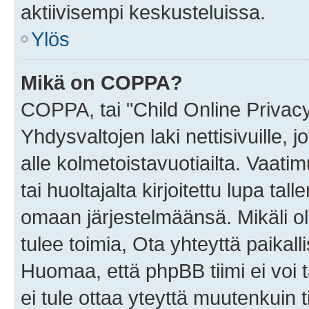
aktiivisempi keskusteluissa.
Ylös
Mikä on COPPA?
COPPA, tai "Child Online Privac
Yhdysvaltojen laki nettisivuille, 
alle kolmetoistavuotiailta. Vaa
tai huoltajalta kirjoitettu lupa ta
omaan järjestelmäänsä. Mikäli 
tulee toimia, Ota yhteyttä paika
Huomaa, että phpBB tiimi ei voi t
ei tule ottaa yteyttä muutenkuin t