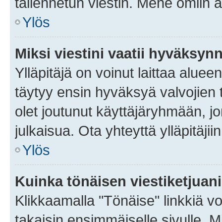
tallennetun viestin. Mene omiin a
Ylös
Miksi viestini vaatii hyväksyn
Ylläpitäjä on voinut laittaa alueen
täytyy ensin hyväksyä valvojien 
olet joutunut käyttäjäryhmään, jo
julkaisua. Ota yhteyttä ylläpitäjii
Ylös
Kuinka tönäisen viestiketjuan
Klikkaamalla "Tönäise" linkkiä voi
takaisin ensimmäiselle sivulle. M