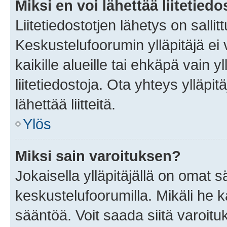
Miksi en voi lähettää liitetied
Liitetiedostotjen lähetys on sallit
Keskustelufoorumin ylläpitäjä ei v
kaikille alueille tai ehkäpä vain 
liitetiedostoja. Ota yhteys ylläpit
lähettää liitteitä.
Ylös
Miksi sain varoituksen?
Jokaisella ylläpitäjällä on omat 
keskustelufoorumilla. Mikäli he ka
sääntöä. Voit saada siitä varoi