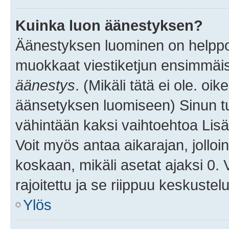
Kuinka luon äänestyksen?
Äänestyksen luominen on helppoa.
muokkaat viestiketjun ensimmäis
äänestys
. (Mikäli tätä ei ole. oik
äänsetyksen luomiseen) Sinun tu
vähintään kaksi vaihtoehtoa Lisää
Voit myös antaa aikarajan, jolloi
koskaan, mikäli asetat ajaksi 0.
rajoitettu ja se riippuu keskustel
Ylös