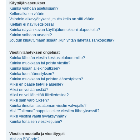
Käyttäjän asetukset
Kuinka vaihdan asetuksiani?
Kellonaika on väärin!
Vaihdoin aikavyöhykettä, mutta kello on silti väärin!
Kieltäni ei näy luettelossa!
Kuinka näytän kuvan käyttäjätunnukseni alapuolella?
Kuinka vaihdan arvoani?
Joudun kirjautumaan sisään, kun yritän lähettää sähköpostia?
Viestin lähetyksen ongelmat
Kuinka lähetän viestin keskustelufoorumille?
Kuinka muokkaan tai poista viestin?
Kuinka lisään allekirjoutksen?
Kuinka luon äänestyksen?
Kuinka muokkaan tai poistan äänestyksen?
Miksi en pääse tietyille alueille?
Miksi en voi äänestää?
Miksi en voi lähettää liitetiedostoa?
Miksi sain varoituksen?
Kuinka ilmoitan asiattoman viestin valvojalle?
Mitä "Tallenna" nappula tekee viestien lähetyksessä?
Miksi viestini vaatii hyväksynnän?
Kuinka tönäisen viestiketjuani?
Viestien muotoilu ja viestityypit
Mitä on BBCode?