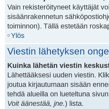
Vain rekisteröityneet käyttäjät v
sisäänrakennetun sähköpostiohjel
toiminnon). Tällä estetään roskap
Ylös
Viestin lähetyksen ong
Kuinka lähetän viestin keskus
Lähettääksesi uuden viestin. Kl
joutua kirjautumaan sisään ennen 
tehdä alueilla on lueteltuna sivun
Voit äänestää, jne.
) lista.