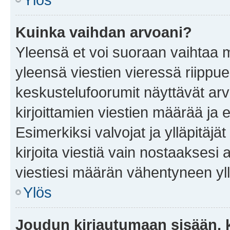
Kuinka vaihdan arvoani?
Yleensä et voi suoraan vaihtaa 
yleensä viestien vieressä riippu
keskustelufoorumit näyttävät ar
kirjoittamien viestien määrää ja er
Esimerkiksi valvojat ja ylläpitäjä
kirjoita viestiä vain nostaakses
viestiesi määrän vähentyneen yl
Ylös
Joudun kirjautumaan sisään, k