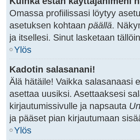
Kuinka estän käyttäjänimeni n
Omassa profiilissasi löytyy aset
asetuksen kohtaan
päällä
. Näkym
ja itsellesi. Sinut lasketaan tällö
Ylös
Kadotin salasanani!
Älä hätäile! Vaikka salasanaasi 
asettaa uusiksi. Asettaaksesi s
kirjautumissivulle ja napsauta
Un
ja pääset pian kirjautumaan sisä
Ylös