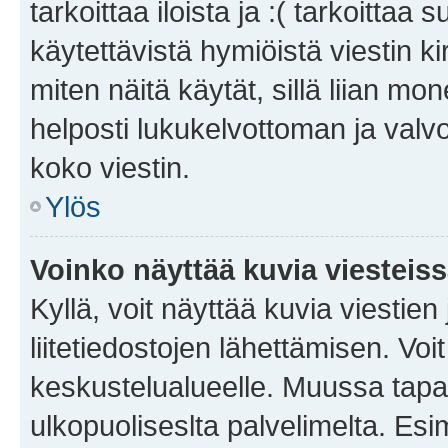
tarkoittaa iloista ja :( tarkoittaa 
käytettävistä hymiöistä viestin k
miten näitä käytät, sillä liian m
helposti lukukelvottoman ja valvo
koko viestin.
Ylös
Voinko näyttää kuvia viesteis
Kyllä, voit näyttää kuvia viestien 
liitetiedostojen lähettämisen. Vo
keskustelualueelle. Muussa tapa
ulkopuoliseslta palvelimelta. Es