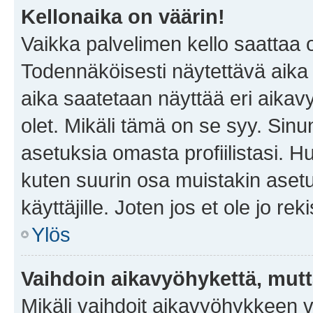
Kellonaika on väärin!
Vaikka palvelimen kello saattaa 
Todennäköisesti näytettävä aika
aika saatetaan näyttää eri aika
olet. Mikäli tämä on se syy. Si
asetuksia omasta profiilistasi. 
kuten suurin osa muistakin asetuks
käyttäjille. Joten jos et ole jo rek
Ylös
Vaihdoin aikavyöhykettä, mutta 
Mikäli vaihdoit aikavyöhykkeen 