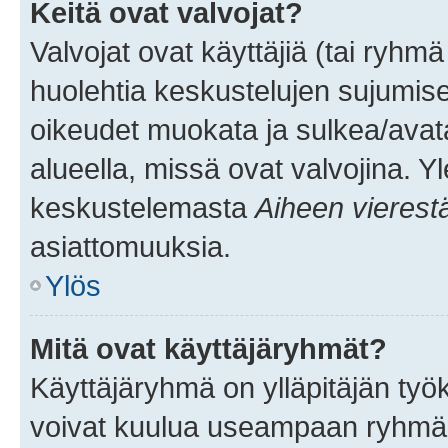
Keitä ovat valvojat?
Valvojat ovat käyttäjiä (tai ryhmä
huolehtia keskustelujen sujumise
oikeudet muokata ja sulkea/avata, 
alueella, missä ovat valvojina. Y
keskustelemasta
Aiheen vierest
asiattomuuksia.
Ylös
Mitä ovat käyttäjäryhmät?
Käyttäjäryhmä on ylläpitäjän työka
voivat kuulua useampaan ryhmään