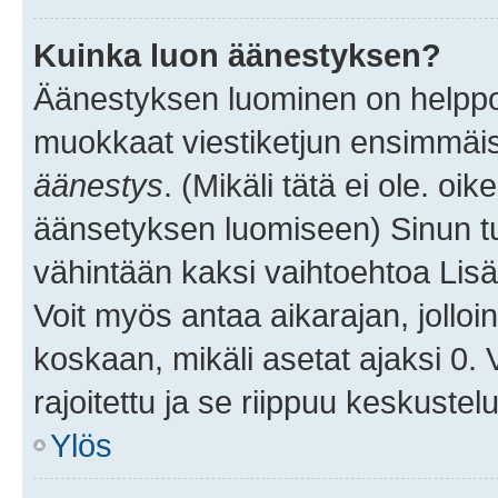
Kuinka luon äänestyksen?
Äänestyksen luominen on helppoa.
muokkaat viestiketjun ensimmäis
äänestys
. (Mikäli tätä ei ole. oik
äänsetyksen luomiseen) Sinun tu
vähintään kaksi vaihtoehtoa Lisää
Voit myös antaa aikarajan, jolloi
koskaan, mikäli asetat ajaksi 0.
rajoitettu ja se riippuu keskustel
Ylös