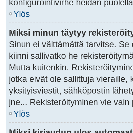
konfigurointivirhe heidän puolella
Ylös
Miksi minun täytyy rekisteröit
Sinun ei välttämättä tarvitse. Se
kiinni sallivatko he rekisteröitym
Mutta kuitenkin. Rekisteröitymine
jotka eivät ole sallittuja vierail
yksityisviestit, sähköpostin lähet
jne... Rekisteröityminen vie vain
Ylös
Miksi kirjaudun ulos automaat