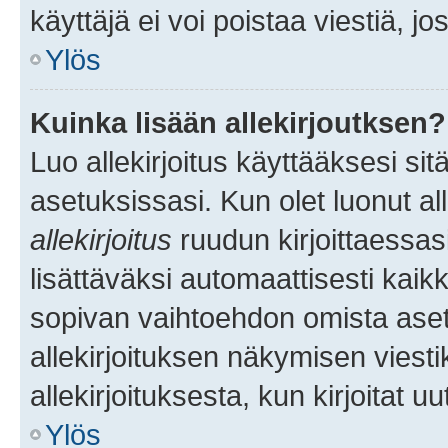
käyttäjä ei voi poistaa viestiä, jo
Ylös
Kuinka lisään allekirjoutksen?
Luo allekirjoitus käyttääksesi si
asetuksissasi. Kun olet luonut all
allekirjoitus
ruudun kirjoittaessasi
lisättäväksi automaattisesti kaikki
sopivan vaihtoehdon omista asetu
allekirjoituksen näkymisen viesti
allekirjoituksesta, kun kirjoitat uu
Ylös