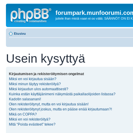
forumpark.munfoorumi.co
juttele ihan mistä vaan ei oo väliä: SÄÄNNÖT ON EI
Etusivu
Usein kysyttyä
Kirjautumisen ja rekisteröitymisen ongelmat
Miksi en voi kirjautua sisään?
Miksi minun täytyy rekisteröityä?
Miksi kirjaudun ulos automaattisesti?
Kuinka estän käyttäjänimeni näkymästä paikallaolijoiden listassa?
Kadotin salasanani!
Olen rekisteröitynyt, mutta en voi kirjautua sisään!
Olen rekisteröitynyt joskus, mutta en pääse enää kirjautumaan?!
Mikä on COPPA?
Miksi en voi rekisteröityä?
Mitä “Poista evästeet” tekee?