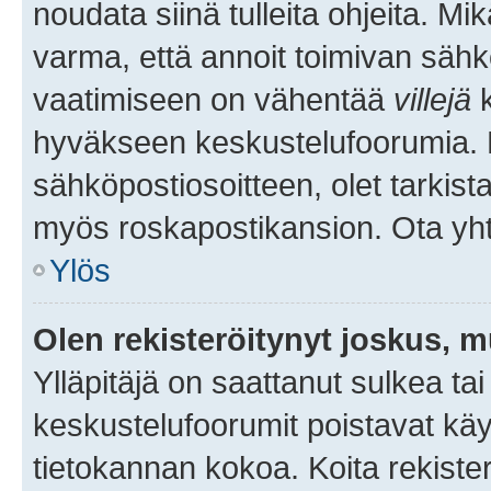
noudata siinä tulleita ohjeita. Mi
varma, että annoit toimivan sähk
vaatimiseen on vähentää
villejä
k
hyväkseen keskustelufoorumia. Mi
sähköpostiosoitteen, olet tarkista
myös roskapostikansion. Ota yhte
Ylös
Olen rekisteröitynyt joskus, 
Ylläpitäjä on saattanut sulkea ta
keskustelufoorumit poistavat k
tietokannan kokoa. Koita rekister