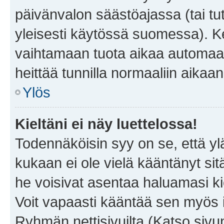
päivänvalon säästöajassa (tai tu
yleisesti käytössä suomessa). Ke
vaihtamaan tuota aikaa automaatti
heittää tunnilla normaaliin aikaan
Ylös
Kieltäni ei näy luettelossa!
Todennäköisin syy on se, että yläp
kukaan ei ole vielä kääntänyt sitä 
he voisivat asentaa haluamasi ki
Voit vapaasti kääntää sen myös i
Ryhmän nettisivuilta (Katso sivun