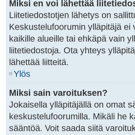
Miksi en voi lähettää liitetied
Liitetiedostotjen lähetys on sallit
Keskustelufoorumin ylläpitäjä ei v
kaikille alueille tai ehkäpä vain 
liitetiedostoja. Ota yhteys ylläpit
lähettää liitteitä.
Ylös
Miksi sain varoituksen?
Jokaisella ylläpitäjällä on omat 
keskustelufoorumilla. Mikäli he ka
sääntöä. Voit saada siitä varoi