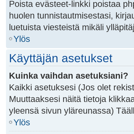
Poista evästeet-linkki poistaa p
huolen tunnistautmisestasi, kirja
luetuista viesteistä mikäli ylläpitä
Ylös
Käyttäjän asetukset
Kuinka vaihdan asetuksiani?
Kaikki asetuksesi (Jos olet rekist
Muuttaaksesi näitä tietoja klikka
yleensä sivun yläreunassa) Tääll
Ylös