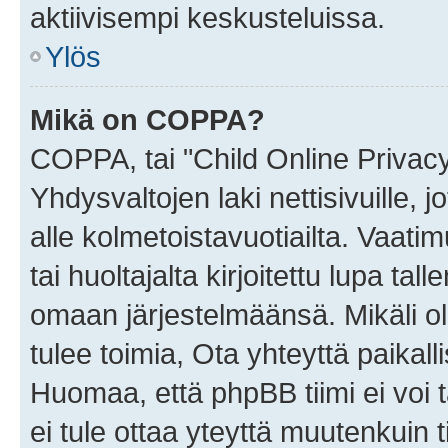
aktiivisempi keskusteluissa.
Ylös
Mikä on COPPA?
COPPA, tai "Child Online Privac
Yhdysvaltojen laki nettisivuille, 
alle kolmetoistavuotiailta. Vaa
tai huoltajalta kirjoitettu lupa ta
omaan järjestelmäänsä. Mikäli 
tulee toimia, Ota yhteyttä paika
Huomaa, että phpBB tiimi ei voi t
ei tule ottaa yteyttä muutenkuin t