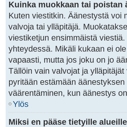
Kuinka muokkaan tai poistan
Kuten viestitkin. Äänestystä voi
valvoja tai ylläpitäjä. Muokatak
viestiketjun ensimmäistä viestiä
yhteydessä. Mikäli kukaan ei ol
vapaasti, mutta jos joku on jo ä
Tällöin vain valvojat ja ylläpitäjä
pyritään estämään äänestyksen 
väärentäminen, kun äänestys on
Ylös
Miksi en pääse tietyille alueill