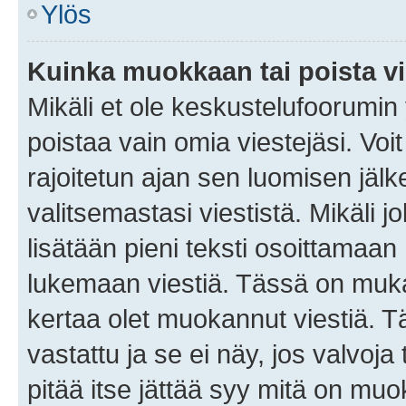
Ylös
Kuinka muokkaan tai poista vi
Mikäli et ole keskustelufoorumin y
poistaa vain omia viestejäsi. Voi
rajoitetun ajan sen luomisen jäl
valitsemastasi viestistä. Mikäli jo
lisätään pieni teksti osoittama
lukemaan viestiä. Tässä on mu
kertaa olet muokannut viestiä. Tä
vastattu ja se ei näy, jos valvoja
pitää itse jättää syy mitä on muo