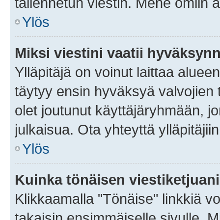
tallennetun viestin. Mene omiin a
Ylös
Miksi viestini vaatii hyväksyn
Ylläpitäjä on voinut laittaa alueen
täytyy ensin hyväksyä valvojien 
olet joutunut käyttäjäryhmään, jo
julkaisua. Ota yhteyttä ylläpitäjii
Ylös
Kuinka tönäisen viestiketjuan
Klikkaamalla "Tönäise" linkkiä voi
takaisin ensimmäiselle sivulle. M