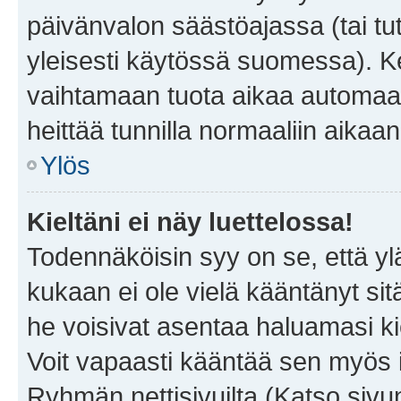
päivänvalon säästöajassa (tai tu
yleisesti käytössä suomessa). Ke
vaihtamaan tuota aikaa automaatti
heittää tunnilla normaaliin aikaan
Ylös
Kieltäni ei näy luettelossa!
Todennäköisin syy on se, että yläp
kukaan ei ole vielä kääntänyt sitä 
he voisivat asentaa haluamasi ki
Voit vapaasti kääntää sen myös i
Ryhmän nettisivuilta (Katso sivun