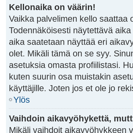
Kellonaika on väärin!
Vaikka palvelimen kello saattaa 
Todennäköisesti näytettävä aika
aika saatetaan näyttää eri aika
olet. Mikäli tämä on se syy. Si
asetuksia omasta profiilistasi. 
kuten suurin osa muistakin asetuks
käyttäjille. Joten jos et ole jo rek
Ylös
Vaihdoin aikavyöhykettä, mutta 
Mikäli vaihdoit aikavyöhykkeen 