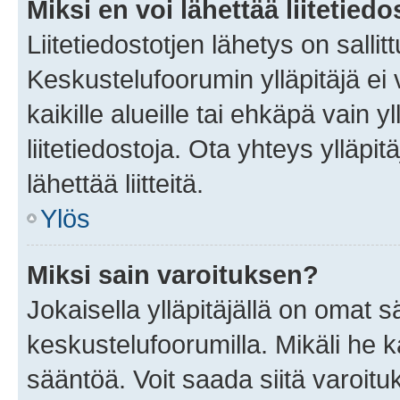
Miksi en voi lähettää liitetied
Liitetiedostotjen lähetys on sallit
Keskustelufoorumin ylläpitäjä ei v
kaikille alueille tai ehkäpä vain 
liitetiedostoja. Ota yhteys ylläpit
lähettää liitteitä.
Ylös
Miksi sain varoituksen?
Jokaisella ylläpitäjällä on omat 
keskustelufoorumilla. Mikäli he ka
sääntöä. Voit saada siitä varoi