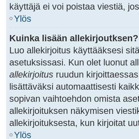
käyttäjä ei voi poistaa viestiä, jo
Ylös
Kuinka lisään allekirjoutksen?
Luo allekirjoitus käyttääksesi si
asetuksissasi. Kun olet luonut all
allekirjoitus
ruudun kirjoittaessasi
lisättäväksi automaattisesti kaikki
sopivan vaihtoehdon omista asetu
allekirjoituksen näkymisen viesti
allekirjoituksesta, kun kirjoitat uu
Ylös