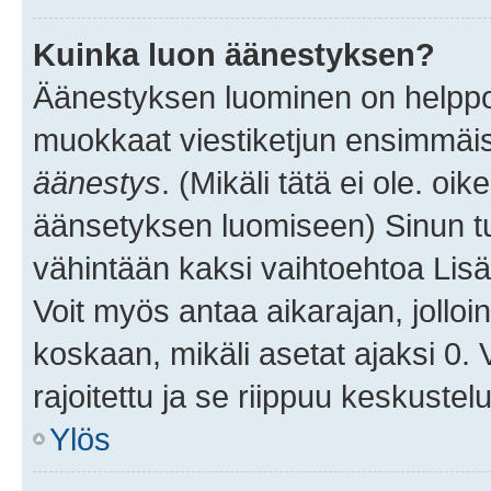
Kuinka luon äänestyksen?
Äänestyksen luominen on helppoa.
muokkaat viestiketjun ensimmäis
äänestys
. (Mikäli tätä ei ole. oik
äänsetyksen luomiseen) Sinun tu
vähintään kaksi vaihtoehtoa Lisää
Voit myös antaa aikarajan, jolloi
koskaan, mikäli asetat ajaksi 0.
rajoitettu ja se riippuu keskustel
Ylös