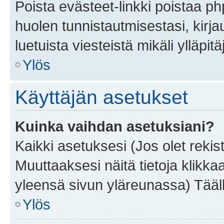
Poista evästeet-linkki poistaa p
huolen tunnistautmisestasi, kirja
luetuista viesteistä mikäli ylläpitä
Ylös
Käyttäjän asetukset
Kuinka vaihdan asetuksiani?
Kaikki asetuksesi (Jos olet rekist
Muuttaaksesi näitä tietoja klikka
yleensä sivun yläreunassa) Tääll
Ylös