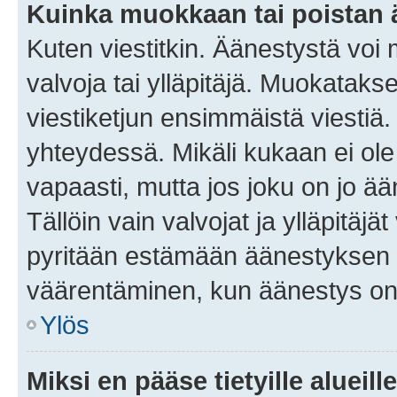
Kuinka muokkaan tai poistan
Kuten viestitkin. Äänestystä voi
valvoja tai ylläpitäjä. Muokatak
viestiketjun ensimmäistä viestiä
yhteydessä. Mikäli kukaan ei ol
vapaasti, mutta jos joku on jo ä
Tällöin vain valvojat ja ylläpitäjä
pyritään estämään äänestyksen 
väärentäminen, kun äänestys on
Ylös
Miksi en pääse tietyille alueill