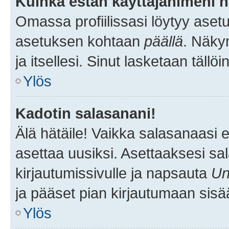
Kuinka estän käyttäjänimeni n
Omassa profiilissasi löytyy aset
asetuksen kohtaan
päällä
. Näkym
ja itsellesi. Sinut lasketaan tällö
Ylös
Kadotin salasanani!
Älä hätäile! Vaikka salasanaasi 
asettaa uusiksi. Asettaaksesi s
kirjautumissivulle ja napsauta
Un
ja pääset pian kirjautumaan sisä
Ylös