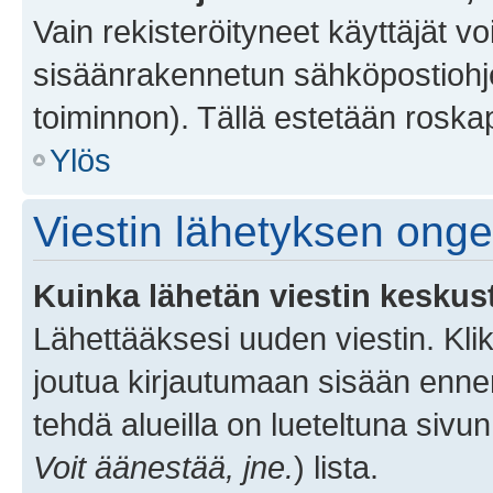
Vain rekisteröityneet käyttäjät v
sisäänrakennetun sähköpostiohjel
toiminnon). Tällä estetään roskap
Ylös
Viestin lähetyksen ong
Kuinka lähetän viestin keskus
Lähettääksesi uuden viestin. Kl
joutua kirjautumaan sisään ennen 
tehdä alueilla on lueteltuna sivun
Voit äänestää, jne.
) lista.