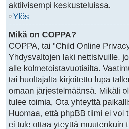
aktiivisempi keskusteluissa.
Ylös
Mikä on COPPA?
COPPA, tai "Child Online Privac
Yhdysvaltojen laki nettisivuille, 
alle kolmetoistavuotiailta. Vaa
tai huoltajalta kirjoitettu lupa ta
omaan järjestelmäänsä. Mikäli 
tulee toimia, Ota yhteyttä paika
Huomaa, että phpBB tiimi ei voi t
ei tule ottaa yteyttä muutenkuin t