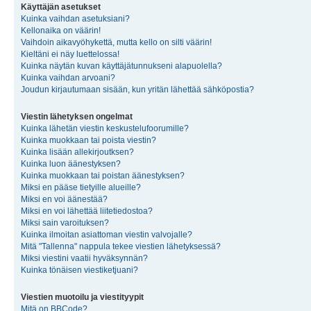
Käyttäjän asetukset
Kuinka vaihdan asetuksiani?
Kellonaika on väärin!
Vaihdoin aikavyöhykettä, mutta kello on silti väärin!
Kieltäni ei näy luettelossa!
Kuinka näytän kuvan käyttäjätunnukseni alapuolella?
Kuinka vaihdan arvoani?
Joudun kirjautumaan sisään, kun yritän lähettää sähköpostia?
Viestin lähetyksen ongelmat
Kuinka lähetän viestin keskustelufoorumille?
Kuinka muokkaan tai poista viestin?
Kuinka lisään allekirjoutksen?
Kuinka luon äänestyksen?
Kuinka muokkaan tai poistan äänestyksen?
Miksi en pääse tietyille alueille?
Miksi en voi äänestää?
Miksi en voi lähettää liitetiedostoa?
Miksi sain varoituksen?
Kuinka ilmoitan asiattoman viestin valvojalle?
Mitä "Tallenna" nappula tekee viestien lähetyksessä?
Miksi viestini vaatii hyväksynnän?
Kuinka tönäisen viestiketjuani?
Viestien muotoilu ja viestityypit
Mitä on BBCode?