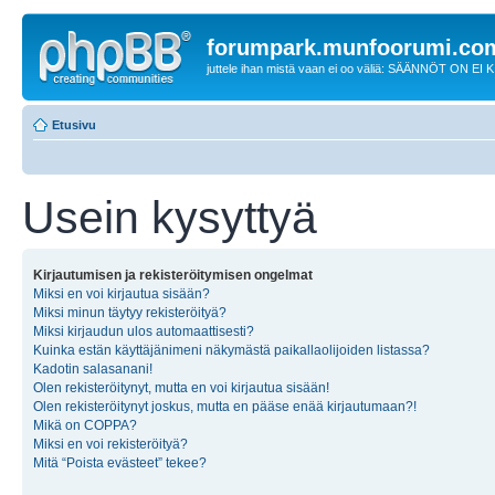
forumpark.munfoorumi.co
juttele ihan mistä vaan ei oo väliä: SÄÄNNÖT ON EI
Etusivu
Usein kysyttyä
Kirjautumisen ja rekisteröitymisen ongelmat
Miksi en voi kirjautua sisään?
Miksi minun täytyy rekisteröityä?
Miksi kirjaudun ulos automaattisesti?
Kuinka estän käyttäjänimeni näkymästä paikallaolijoiden listassa?
Kadotin salasanani!
Olen rekisteröitynyt, mutta en voi kirjautua sisään!
Olen rekisteröitynyt joskus, mutta en pääse enää kirjautumaan?!
Mikä on COPPA?
Miksi en voi rekisteröityä?
Mitä “Poista evästeet” tekee?