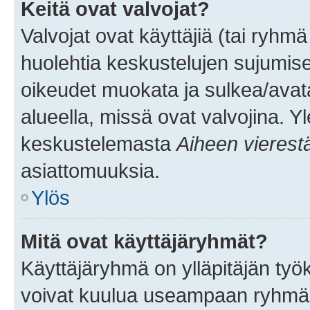
Keitä ovat valvojat?
Valvojat ovat käyttäjiä (tai ryhmä
huolehtia keskustelujen sujumise
oikeudet muokata ja sulkea/avata, 
alueella, missä ovat valvojina. Y
keskustelemasta
Aiheen vierest
asiattomuuksia.
Ylös
Mitä ovat käyttäjäryhmät?
Käyttäjäryhmä on ylläpitäjän työka
voivat kuulua useampaan ryhmään