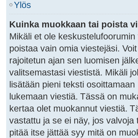
Ylös
Kuinka muokkaan tai poista vi
Mikäli et ole keskustelufoorumin y
poistaa vain omia viestejäsi. Voi
rajoitetun ajan sen luomisen jäl
valitsemastasi viestistä. Mikäli jo
lisätään pieni teksti osoittama
lukemaan viestiä. Tässä on mu
kertaa olet muokannut viestiä. Tä
vastattu ja se ei näy, jos valvoja
pitää itse jättää syy mitä on muo