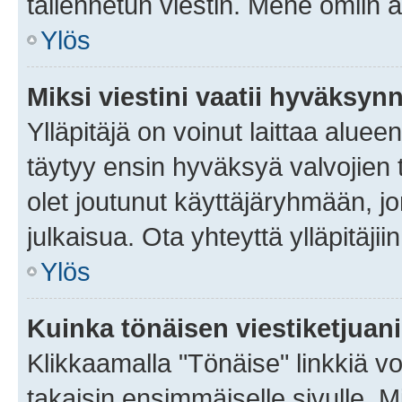
tallennetun viestin. Mene omiin a
Ylös
Miksi viestini vaatii hyväksyn
Ylläpitäjä on voinut laittaa alueen
täytyy ensin hyväksyä valvojien 
olet joutunut käyttäjäryhmään, jo
julkaisua. Ota yhteyttä ylläpitäjii
Ylös
Kuinka tönäisen viestiketjuan
Klikkaamalla "Tönäise" linkkiä voi
takaisin ensimmäiselle sivulle. M