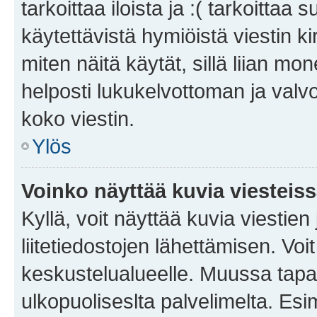
tarkoittaa iloista ja :( tarkoittaa 
käytettävistä hymiöistä viestin k
miten näitä käytät, sillä liian m
helposti lukukelvottoman ja valvo
koko viestin.
Ylös
Voinko näyttää kuvia viesteis
Kyllä, voit näyttää kuvia viestien 
liitetiedostojen lähettämisen. Vo
keskustelualueelle. Muussa tapa
ulkopuoliseslta palvelimelta. Es