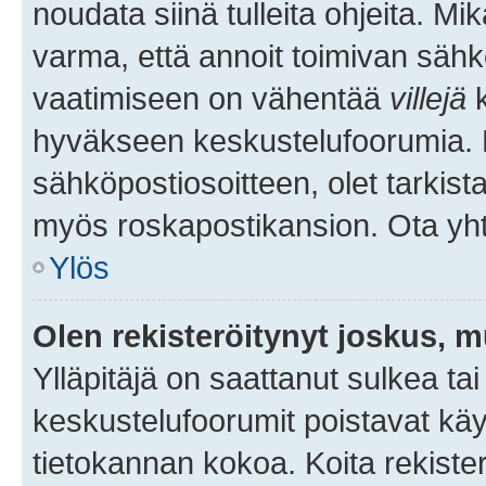
noudata siinä tulleita ohjeita. Mi
varma, että annoit toimivan sähk
vaatimiseen on vähentää
villejä
k
hyväkseen keskustelufoorumia. Mi
sähköpostiosoitteen, olet tarkista
myös roskapostikansion. Ota yhte
Ylös
Olen rekisteröitynyt joskus, 
Ylläpitäjä on saattanut sulkea ta
keskustelufoorumit poistavat k
tietokannan kokoa. Koita rekister