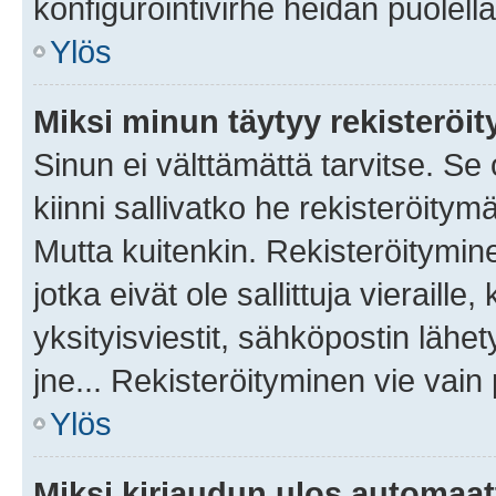
konfigurointivirhe heidän puolella
Ylös
Miksi minun täytyy rekisteröit
Sinun ei välttämättä tarvitse. Se
kiinni sallivatko he rekisteröitym
Mutta kuitenkin. Rekisteröitymine
jotka eivät ole sallittuja vierail
yksityisviestit, sähköpostin lähet
jne... Rekisteröityminen vie vain
Ylös
Miksi kirjaudun ulos automaat