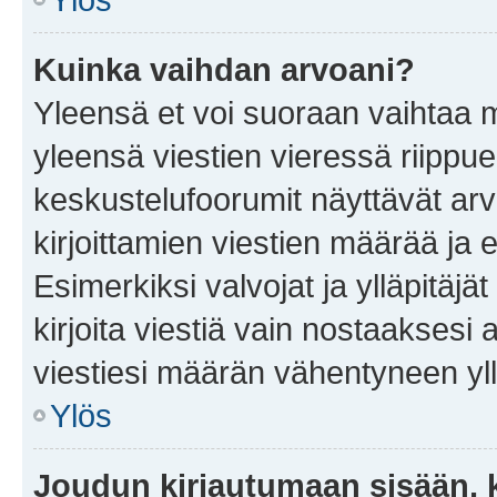
Kuinka vaihdan arvoani?
Yleensä et voi suoraan vaihtaa 
yleensä viestien vieressä riippu
keskustelufoorumit näyttävät ar
kirjoittamien viestien määrää ja er
Esimerkiksi valvojat ja ylläpitäjä
kirjoita viestiä vain nostaakses
viestiesi määrän vähentyneen yl
Ylös
Joudun kirjautumaan sisään, k