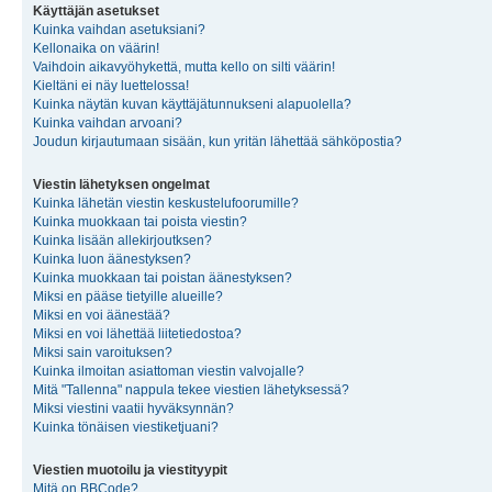
Käyttäjän asetukset
Kuinka vaihdan asetuksiani?
Kellonaika on väärin!
Vaihdoin aikavyöhykettä, mutta kello on silti väärin!
Kieltäni ei näy luettelossa!
Kuinka näytän kuvan käyttäjätunnukseni alapuolella?
Kuinka vaihdan arvoani?
Joudun kirjautumaan sisään, kun yritän lähettää sähköpostia?
Viestin lähetyksen ongelmat
Kuinka lähetän viestin keskustelufoorumille?
Kuinka muokkaan tai poista viestin?
Kuinka lisään allekirjoutksen?
Kuinka luon äänestyksen?
Kuinka muokkaan tai poistan äänestyksen?
Miksi en pääse tietyille alueille?
Miksi en voi äänestää?
Miksi en voi lähettää liitetiedostoa?
Miksi sain varoituksen?
Kuinka ilmoitan asiattoman viestin valvojalle?
Mitä "Tallenna" nappula tekee viestien lähetyksessä?
Miksi viestini vaatii hyväksynnän?
Kuinka tönäisen viestiketjuani?
Viestien muotoilu ja viestityypit
Mitä on BBCode?