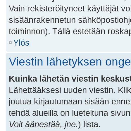
Vain rekisteröityneet käyttäjät v
sisäänrakennetun sähköpostiohjel
toiminnon). Tällä estetään roskap
Ylös
Viestin lähetyksen ong
Kuinka lähetän viestin keskus
Lähettääksesi uuden viestin. Kl
joutua kirjautumaan sisään ennen 
tehdä alueilla on lueteltuna sivun
Voit äänestää, jne.
) lista.