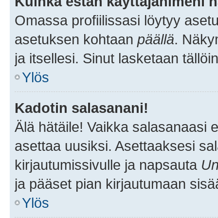
Kuinka estän käyttäjänimeni n
Omassa profiilissasi löytyy aset
asetuksen kohtaan
päällä
. Näkym
ja itsellesi. Sinut lasketaan tällö
Ylös
Kadotin salasanani!
Älä hätäile! Vaikka salasanaasi 
asettaa uusiksi. Asettaaksesi s
kirjautumissivulle ja napsauta
Un
ja pääset pian kirjautumaan sisä
Ylös