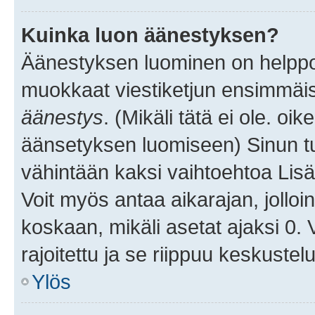
Kuinka luon äänestyksen?
Äänestyksen luominen on helppoa.
muokkaat viestiketjun ensimmäis
äänestys
. (Mikäli tätä ei ole. oik
äänsetyksen luomiseen) Sinun tu
vähintään kaksi vaihtoehtoa Lisää
Voit myös antaa aikarajan, jolloi
koskaan, mikäli asetat ajaksi 0.
rajoitettu ja se riippuu keskustel
Ylös