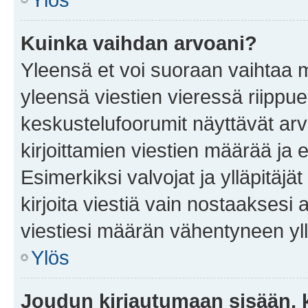
Kuinka vaihdan arvoani?
Yleensä et voi suoraan vaihtaa 
yleensä viestien vieressä riippu
keskustelufoorumit näyttävät ar
kirjoittamien viestien määrää ja er
Esimerkiksi valvojat ja ylläpitäjä
kirjoita viestiä vain nostaakses
viestiesi määrän vähentyneen yl
Ylös
Joudun kirjautumaan sisään, k