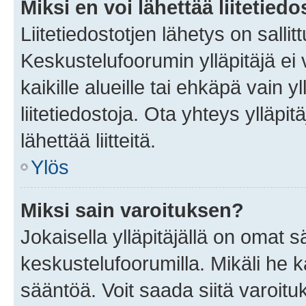
Miksi en voi lähettää liitetied
Liitetiedostotjen lähetys on sallit
Keskustelufoorumin ylläpitäjä ei v
kaikille alueille tai ehkäpä vain 
liitetiedostoja. Ota yhteys ylläpit
lähettää liitteitä.
Ylös
Miksi sain varoituksen?
Jokaisella ylläpitäjällä on omat 
keskustelufoorumilla. Mikäli he ka
sääntöä. Voit saada siitä varoi