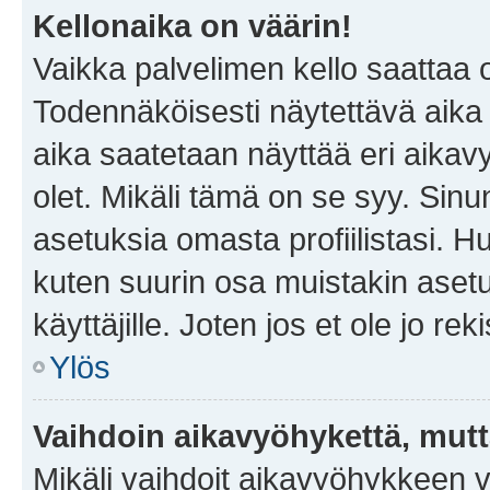
Kellonaika on väärin!
Vaikka palvelimen kello saattaa 
Todennäköisesti näytettävä aika
aika saatetaan näyttää eri aika
olet. Mikäli tämä on se syy. Si
asetuksia omasta profiilistasi. 
kuten suurin osa muistakin asetuks
käyttäjille. Joten jos et ole jo rek
Ylös
Vaihdoin aikavyöhykettä, mutta 
Mikäli vaihdoit aikavyöhykkeen 