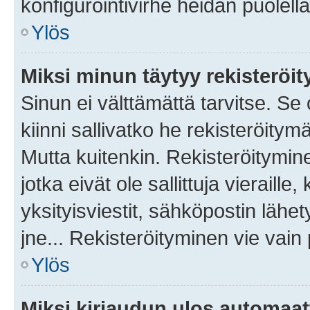
konfigurointivirhe heidän puolella
Ylös
Miksi minun täytyy rekisteröit
Sinun ei välttämättä tarvitse. Se
kiinni sallivatko he rekisteröitym
Mutta kuitenkin. Rekisteröitymine
jotka eivät ole sallittuja vierail
yksityisviestit, sähköpostin lähet
jne... Rekisteröityminen vie vain
Ylös
Miksi kirjaudun ulos automaat