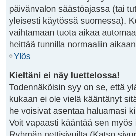
päivänvalon säästöajassa (tai tu
yleisesti käytössä suomessa). Ke
vaihtamaan tuota aikaa automaatti
heittää tunnilla normaaliin aikaan
Ylös
Kieltäni ei näy luettelossa!
Todennäköisin syy on se, että yläp
kukaan ei ole vielä kääntänyt sitä 
he voisivat asentaa haluamasi ki
Voit vapaasti kääntää sen myös i
Ryhmän nettisivuilta (Katso sivun