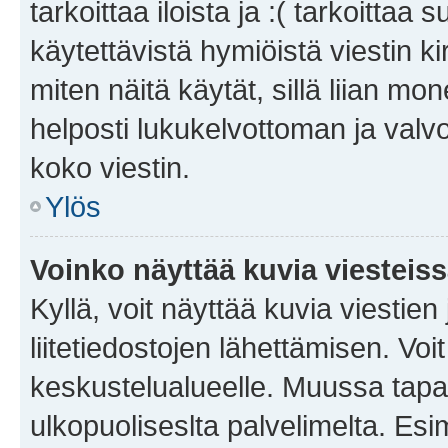
tarkoittaa iloista ja :( tarkoittaa 
käytettävistä hymiöistä viestin k
miten näitä käytät, sillä liian m
helposti lukukelvottoman ja valvo
koko viestin.
Ylös
Voinko näyttää kuvia viesteis
Kyllä, voit näyttää kuvia viestien 
liitetiedostojen lähettämisen. Vo
keskustelualueelle. Muussa tapa
ulkopuoliseslta palvelimelta. Es