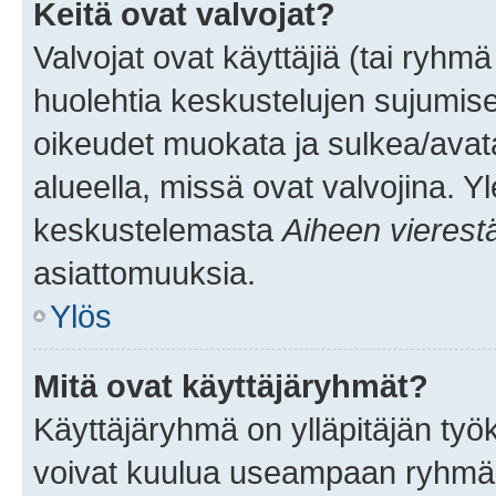
Keitä ovat valvojat?
Valvojat ovat käyttäjiä (tai ryhmä
huolehtia keskustelujen sujumise
oikeudet muokata ja sulkea/avata, 
alueella, missä ovat valvojina. Y
keskustelemasta
Aiheen vierest
asiattomuuksia.
Ylös
Mitä ovat käyttäjäryhmät?
Käyttäjäryhmä on ylläpitäjän työka
voivat kuulua useampaan ryhmään