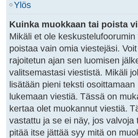
Ylös
Kuinka muokkaan tai poista vi
Mikäli et ole keskustelufoorumin y
poistaa vain omia viestejäsi. Voi
rajoitetun ajan sen luomisen jäl
valitsemastasi viestistä. Mikäli jo
lisätään pieni teksti osoittama
lukemaan viestiä. Tässä on mu
kertaa olet muokannut viestiä. Tä
vastattu ja se ei näy, jos valvoja
pitää itse jättää syy mitä on muo