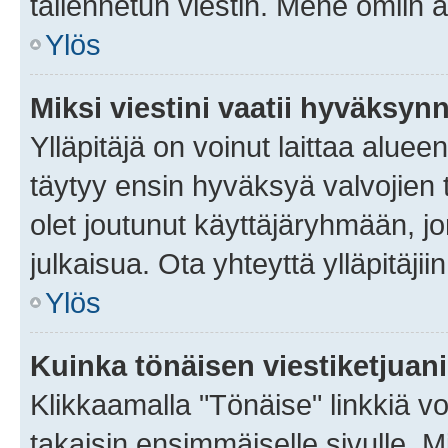
tallennetun viestin. Mene omiin a
Ylös
Miksi viestini vaatii hyväksyn
Ylläpitäjä on voinut laittaa alueen
täytyy ensin hyväksyä valvojien 
olet joutunut käyttäjäryhmään, jo
julkaisua. Ota yhteyttä ylläpitäjii
Ylös
Kuinka tönäisen viestiketjuan
Klikkaamalla "Tönäise" linkkiä voi
takaisin ensimmäiselle sivulle. M