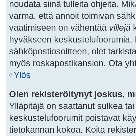
noudata siinä tulleita ohjeita. Mi
varma, että annoit toimivan sähk
vaatimiseen on vähentää
villejä
k
hyväkseen keskustelufoorumia. Mi
sähköpostiosoitteen, olet tarkista
myös roskapostikansion. Ota yhte
Ylös
Olen rekisteröitynyt joskus, 
Ylläpitäjä on saattanut sulkea ta
keskustelufoorumit poistavat k
tietokannan kokoa. Koita rekister