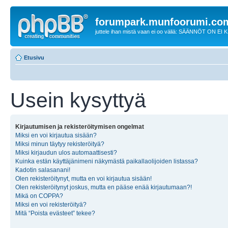
forumpark.munfoorumi.co
juttele ihan mistä vaan ei oo väliä: SÄÄNNÖT ON EI
Etusivu
Usein kysyttyä
Kirjautumisen ja rekisteröitymisen ongelmat
Miksi en voi kirjautua sisään?
Miksi minun täytyy rekisteröityä?
Miksi kirjaudun ulos automaattisesti?
Kuinka estän käyttäjänimeni näkymästä paikallaolijoiden listassa?
Kadotin salasanani!
Olen rekisteröitynyt, mutta en voi kirjautua sisään!
Olen rekisteröitynyt joskus, mutta en pääse enää kirjautumaan?!
Mikä on COPPA?
Miksi en voi rekisteröityä?
Mitä “Poista evästeet” tekee?