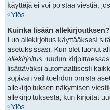
käyttäjä ei voi poistaa viestiä, jo
Ylös
Kuinka lisään allekirjoutksen?
Luo allekirjoitus käyttääksesi si
asetuksissasi. Kun olet luonut all
allekirjoitus
ruudun kirjoittaessasi
lisättäväksi automaattisesti kaikki
sopivan vaihtoehdon omista asetu
allekirjoituksen näkymisen viesti
allekirjoituksesta, kun kirjoitat uu
Ylös