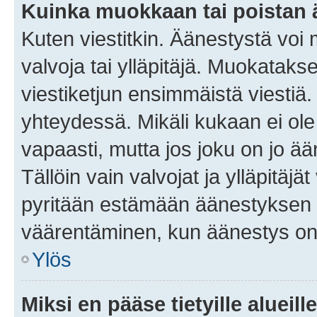
Kuinka muokkaan tai poistan
Kuten viestitkin. Äänestystä voi
valvoja tai ylläpitäjä. Muokatak
viestiketjun ensimmäistä viestiä
yhteydessä. Mikäli kukaan ei ol
vapaasti, mutta jos joku on jo ä
Tällöin vain valvojat ja ylläpitäjä
pyritään estämään äänestyksen 
väärentäminen, kun äänestys on
Ylös
Miksi en pääse tietyille alueill