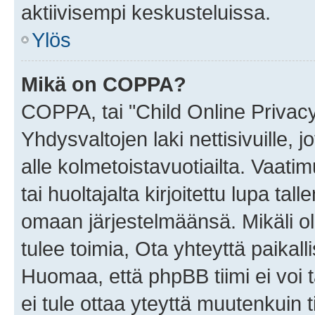
aktiivisempi keskusteluissa.
Ylös
Mikä on COPPA?
COPPA, tai "Child Online Privac
Yhdysvaltojen laki nettisivuille, 
alle kolmetoistavuotiailta. Vaa
tai huoltajalta kirjoitettu lupa ta
omaan järjestelmäänsä. Mikäli 
tulee toimia, Ota yhteyttä paika
Huomaa, että phpBB tiimi ei voi t
ei tule ottaa yteyttä muutenkuin t