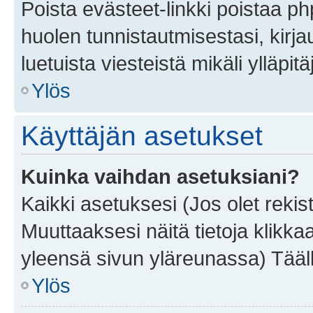
Poista evästeet-linkki poistaa p
huolen tunnistautmisestasi, kirja
luetuista viesteistä mikäli ylläpitä
Ylös
Käyttäjän asetukset
Kuinka vaihdan asetuksiani?
Kaikki asetuksesi (Jos olet rekist
Muuttaaksesi näitä tietoja klikka
yleensä sivun yläreunassa) Tääll
Ylös