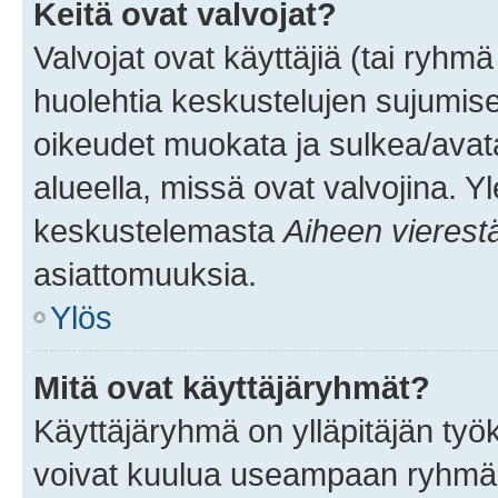
Keitä ovat valvojat?
Valvojat ovat käyttäjiä (tai ryhmä
huolehtia keskustelujen sujumise
oikeudet muokata ja sulkea/avata, 
alueella, missä ovat valvojina. Y
keskustelemasta
Aiheen vierest
asiattomuuksia.
Ylös
Mitä ovat käyttäjäryhmät?
Käyttäjäryhmä on ylläpitäjän työka
voivat kuulua useampaan ryhmään