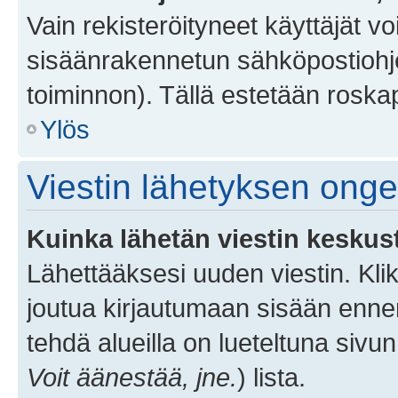
Vain rekisteröityneet käyttäjät v
sisäänrakennetun sähköpostiohjel
toiminnon). Tällä estetään roskap
Ylös
Viestin lähetyksen ong
Kuinka lähetän viestin keskus
Lähettääksesi uuden viestin. Kl
joutua kirjautumaan sisään ennen 
tehdä alueilla on lueteltuna sivun
Voit äänestää, jne.
) lista.