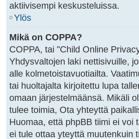
aktiivisempi keskusteluissa.
Ylös
Mikä on COPPA?
COPPA, tai "Child Online Privac
Yhdysvaltojen laki nettisivuille, 
alle kolmetoistavuotiailta. Vaa
tai huoltajalta kirjoitettu lupa ta
omaan järjestelmäänsä. Mikäli 
tulee toimia, Ota yhteyttä paika
Huomaa, että phpBB tiimi ei voi t
ei tule ottaa yteyttä muutenkuin t