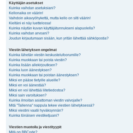
Käyttäjän asetukset
Kuinka vaihdan asetuksiani?
Kellonaika on väärin!
Vaihdoin aikavyöhykettä, mutta kello on silti väärin!
Kieltäni ei näy luettelossa!
Kuinka näytän kuvan käyttäjätunnukseni alapuolella?
Kuinka vaihdan arvoani?
Joudun kirjautumaan sisään, kun yritän lähettää sähköpostia?
Viestin lähetyksen ongelmat
Kuinka lähetän viestin keskustelufoorumille?
Kuinka muokkaan tai poista viestin?
Kuinka lisään allekirjoutksen?
Kuinka luon äänestyksen?
Kuinka muokkaan tai poistan äänestyksen?
Miksi en pääse tietyille alueille?
Miksi en voi äänestää?
Miksi en voi lähettää liitetiedostoa?
Miksi sain varoituksen?
Kuinka ilmoitan asiattoman viestin valvojalle?
Mitä "Tallenna" nappula tekee viestien lähetyksessä?
Miksi viestini vaatii hyväksynnän?
Kuinka tönäisen viestiketjuani?
Viestien muotoilu ja viestityypit
Mitä on BBCode?