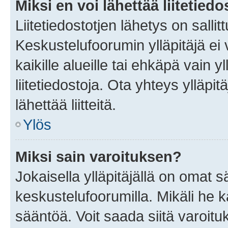
Miksi en voi lähettää liitetied
Liitetiedostotjen lähetys on sallit
Keskustelufoorumin ylläpitäjä ei v
kaikille alueille tai ehkäpä vain 
liitetiedostoja. Ota yhteys ylläpit
lähettää liitteitä.
Ylös
Miksi sain varoituksen?
Jokaisella ylläpitäjällä on omat 
keskustelufoorumilla. Mikäli he ka
sääntöä. Voit saada siitä varoi