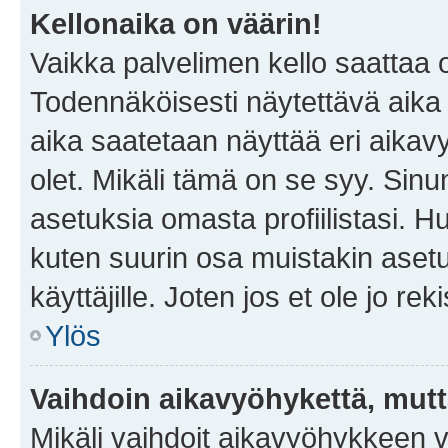
Kellonaika on väärin!
Vaikka palvelimen kello saattaa 
Todennäköisesti näytettävä aika
aika saatetaan näyttää eri aika
olet. Mikäli tämä on se syy. Si
asetuksia omasta profiilistasi. 
kuten suurin osa muistakin asetuks
käyttäjille. Joten jos et ole jo rek
Ylös
Vaihdoin aikavyöhykettä, mutta 
Mikäli vaihdoit aikavyöhykkeen 