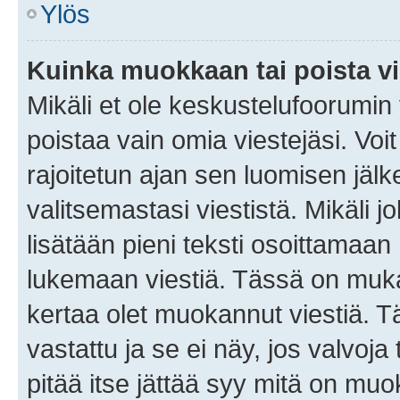
Ylös
Kuinka muokkaan tai poista vi
Mikäli et ole keskustelufoorumin y
poistaa vain omia viestejäsi. Voi
rajoitetun ajan sen luomisen jäl
valitsemastasi viestistä. Mikäli jo
lisätään pieni teksti osoittama
lukemaan viestiä. Tässä on mu
kertaa olet muokannut viestiä. Tä
vastattu ja se ei näy, jos valvoja
pitää itse jättää syy mitä on muo