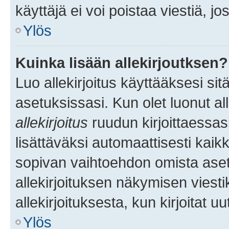
käyttäjä ei voi poistaa viestiä, jo
Ylös
Kuinka lisään allekirjoutksen?
Luo allekirjoitus käyttääksesi si
asetuksissasi. Kun olet luonut all
allekirjoitus
ruudun kirjoittaessasi
lisättäväksi automaattisesti kaikki
sopivan vaihtoehdon omista asetu
allekirjoituksen näkymisen viesti
allekirjoituksesta, kun kirjoitat uu
Ylös