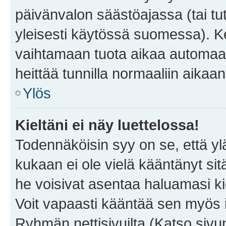
päivänvalon säästöajassa (tai tu
yleisesti käytössä suomessa). Ke
vaihtamaan tuota aikaa automaatti
heittää tunnilla normaaliin aikaan
Ylös
Kieltäni ei näy luettelossa!
Todennäköisin syy on se, että yläp
kukaan ei ole vielä kääntänyt sitä 
he voisivat asentaa haluamasi ki
Voit vapaasti kääntää sen myös i
Ryhmän nettisivuilta (Katso sivun