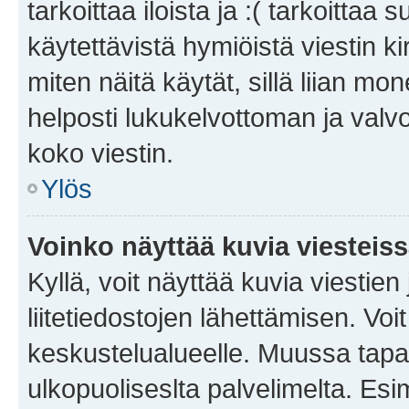
tarkoittaa iloista ja :( tarkoittaa 
käytettävistä hymiöistä viestin k
miten näitä käytät, sillä liian m
helposti lukukelvottoman ja valvo
koko viestin.
Ylös
Voinko näyttää kuvia viesteis
Kyllä, voit näyttää kuvia viestien 
liitetiedostojen lähettämisen. Vo
keskustelualueelle. Muussa tapa
ulkopuoliseslta palvelimelta. Es