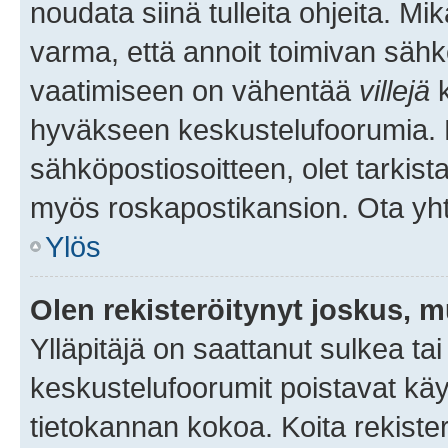
noudata siinä tulleita ohjeita. Mi
varma, että annoit toimivan sähk
vaatimiseen on vähentää
villejä
k
hyväkseen keskustelufoorumia. Mi
sähköpostiosoitteen, olet tarkista
myös roskapostikansion. Ota yhte
Ylös
Olen rekisteröitynyt joskus, 
Ylläpitäjä on saattanut sulkea ta
keskustelufoorumit poistavat k
tietokannan kokoa. Koita rekister