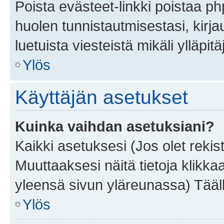
Poista evästeet-linkki poistaa p
huolen tunnistautmisestasi, kirja
luetuista viesteistä mikäli ylläpitä
Ylös
Käyttäjän asetukset
Kuinka vaihdan asetuksiani?
Kaikki asetuksesi (Jos olet rekist
Muuttaaksesi näitä tietoja klikka
yleensä sivun yläreunassa) Tääll
Ylös