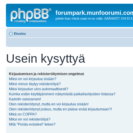
forumpark.munfoorumi.co
juttele ihan mistä vaan ei oo väliä: SÄÄNNÖT ON EI
Etusivu
Usein kysyttyä
Kirjautumisen ja rekisteröitymisen ongelmat
Miksi en voi kirjautua sisään?
Miksi minun täytyy rekisteröityä?
Miksi kirjaudun ulos automaattisesti?
Kuinka estän käyttäjänimeni näkymästä paikallaolijoiden listassa?
Kadotin salasanani!
Olen rekisteröitynyt, mutta en voi kirjautua sisään!
Olen rekisteröitynyt joskus, mutta en pääse enää kirjautumaan?!
Mikä on COPPA?
Miksi en voi rekisteröityä?
Mitä “Poista evästeet” tekee?