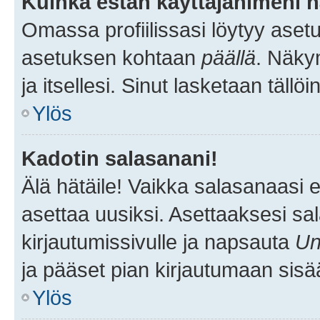
Kuinka estän käyttäjänimeni n
Omassa profiilissasi löytyy aset
asetuksen kohtaan
päällä
. Näkym
ja itsellesi. Sinut lasketaan tällö
Ylös
Kadotin salasanani!
Älä hätäile! Vaikka salasanaasi 
asettaa uusiksi. Asettaaksesi s
kirjautumissivulle ja napsauta
Un
ja pääset pian kirjautumaan sisä
Ylös