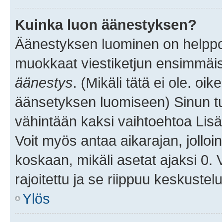
Kuinka luon äänestyksen?
Äänestyksen luominen on helppoa.
muokkaat viestiketjun ensimmäis
äänestys
. (Mikäli tätä ei ole. oik
äänsetyksen luomiseen) Sinun tu
vähintään kaksi vaihtoehtoa Lisää
Voit myös antaa aikarajan, jolloi
koskaan, mikäli asetat ajaksi 0.
rajoitettu ja se riippuu keskustel
Ylös