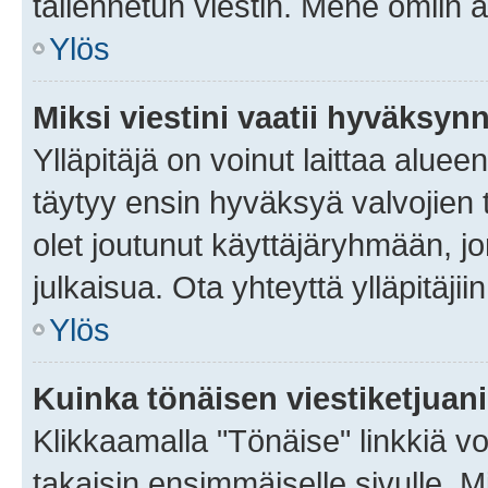
tallennetun viestin. Mene omiin a
Ylös
Miksi viestini vaatii hyväksyn
Ylläpitäjä on voinut laittaa alueen
täytyy ensin hyväksyä valvojien 
olet joutunut käyttäjäryhmään, jo
julkaisua. Ota yhteyttä ylläpitäjii
Ylös
Kuinka tönäisen viestiketjuan
Klikkaamalla "Tönäise" linkkiä voi
takaisin ensimmäiselle sivulle. M