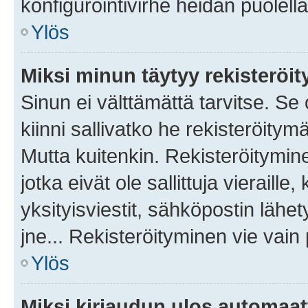
konfigurointivirhe heidän puolella
Ylös
Miksi minun täytyy rekisteröit
Sinun ei välttämättä tarvitse. Se
kiinni sallivatko he rekisteröitym
Mutta kuitenkin. Rekisteröitymine
jotka eivät ole sallittuja vierail
yksityisviestit, sähköpostin lähet
jne... Rekisteröityminen vie vain
Ylös
Miksi kirjaudun ulos automaat