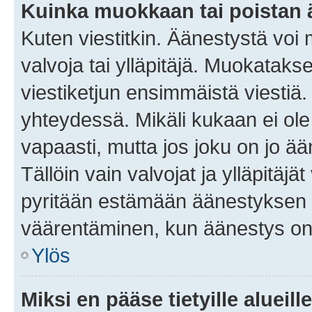
Kuinka muokkaan tai poistan
Kuten viestitkin. Äänestystä voi
valvoja tai ylläpitäjä. Muokatak
viestiketjun ensimmäistä viestiä
yhteydessä. Mikäli kukaan ei ol
vapaasti, mutta jos joku on jo ä
Tällöin vain valvojat ja ylläpitäjä
pyritään estämään äänestyksen 
väärentäminen, kun äänestys on
Ylös
Miksi en pääse tietyille alueill