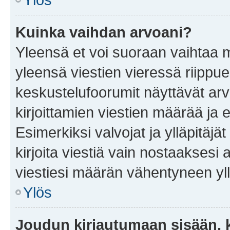
Kuinka vaihdan arvoani?
Yleensä et voi suoraan vaihtaa 
yleensä viestien vieressä riippu
keskustelufoorumit näyttävät ar
kirjoittamien viestien määrää ja er
Esimerkiksi valvojat ja ylläpitäjä
kirjoita viestiä vain nostaakses
viestiesi määrän vähentyneen yl
Ylös
Joudun kirjautumaan sisään, k